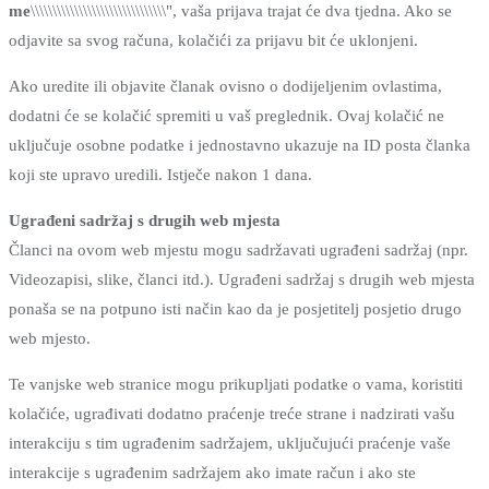
me
\\\\\\\\\\\\\\\\\\\\\\\\\\\\\\\", vaša prijava trajat će dva tjedna. Ako se
odjavite sa svog računa, kolačići za prijavu bit će uklonjeni.
Ako uredite ili objavite članak ovisno o dodijeljenim ovlastima,
dodatni će se kolačić spremiti u vaš preglednik. Ovaj kolačić ne
uključuje osobne podatke i jednostavno ukazuje na ID posta članka
koji ste upravo uredili. Istječe nakon 1 dana.
Ugrađeni sadržaj s drugih web mjesta
Članci na ovom web mjestu mogu sadržavati ugrađeni sadržaj (npr.
Videozapisi, slike, članci itd.). Ugrađeni sadržaj s drugih web mjesta
ponaša se na potpuno isti način kao da je posjetitelj posjetio drugo
web mjesto.
Te vanjske web stranice mogu prikupljati podatke o vama, koristiti
kolačiće, ugrađivati ​​dodatno praćenje treće strane i nadzirati vašu
interakciju s tim ugrađenim sadržajem, uključujući praćenje vaše
interakcije s ugrađenim sadržajem ako imate račun i ako ste