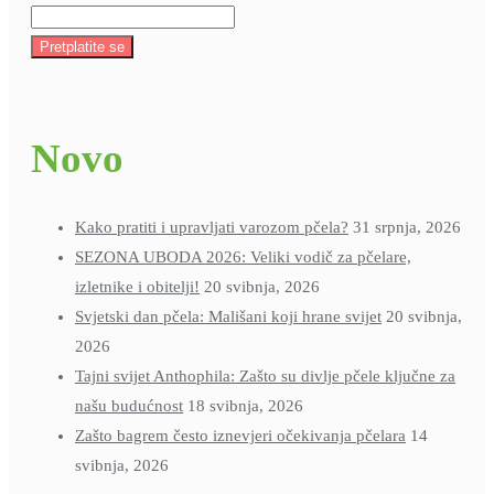
Pretplatite se
Novo
Kako pratiti i upravljati varozom pčela?
31 srpnja, 2026
SEZONA UBODA 2026: Veliki vodič za pčelare,
izletnike i obitelji!
20 svibnja, 2026
Svjetski dan pčela: Mališani koji hrane svijet
20 svibnja,
2026
Tajni svijet Anthophila: Zašto su divlje pčele ključne za
našu budućnost
18 svibnja, 2026
Zašto bagrem često iznevjeri očekivanja pčelara
14
svibnja, 2026