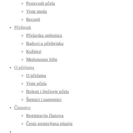
Proizvodi pčela
Vrste meda
Recepti
Pčelinjak
Pčelarska radionica
Radovi u pčelinjaku
Košnice
Medonosno bilje
O pčelama
O pčelama
Vrste pčela
Bolesti i liječenje pčela
Štetnici i nametnici
Članstvo
Registracija članova
Često postavljana pitanja