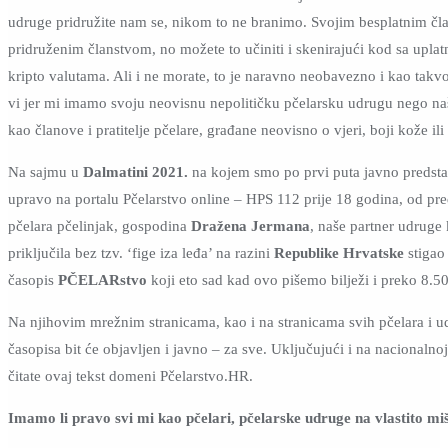
udruge pridružite nam se, nikom to ne branimo. Svojim besplatnim čl
pridruženim članstvom, no možete to učiniti i skenirajući kod sa uplat
kripto valutama. Ali i ne morate, to je naravno neobavezno i kao takvo 
vi jer mi imamo svoju neovisnu nepolitičku pčelarsku udrugu nego naš
kao članove i pratitelje pčelare, građane neovisno o vjeri, boji kože ili
Na sajmu u
Dalmatini 2021.
na kojem smo po prvi puta javno predstavi
upravo na portalu Pčelarstvo online – HPS 112 prije 18 godina, od pr
pčelara pčelinjak, gospodina
Dražena Jermana
, naše partner udruge
priključila bez tzv. ‘fige iza leđa’ na razini
Republike Hrvatske
stigao
časopis
PČELARstvo
koji eto sad kad ovo pišemo bilježi i preko 8.50
Na njihovim mrežnim stranicama, kao i na stranicama svih pčelara i ud
časopisa bit će objavljen i javno – za sve. Uključujući i na nacionaln
čitate ovaj tekst domeni Pčelarstvo.HR.
Imamo li pravo svi mi kao pčelari, pčelarske udruge na vlastito mi