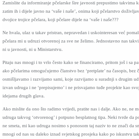
Zamislite da informiranje pčelarske šire javnosti prepustimo takvima k
zatim ih i dijele javno na ‘vaše i naše’, onima koji pčelarstvo doživlj
dvojice trojice pčelara, koji pčelare dijele na ‘vaše i naše???
Ne hvala, ulaz u takav pristran, nepravedan i uskointeresan već poma
pčelara mi u udruzi otvorenoj za sve ne želimo. Jednostavno nas tak
ni u javnosti, ni u Ministarstvu.
Pitaju nas mnogi i to vrlo često kako se financiramo, pritom još i sa p
ako pčelarima omogućujemo članstvo bez ‘pretplate’ na časopis, bez č
osmišljavamo i razvijamo sami, koje razvijamo u suradnji s drugim ud
izvan udruga i ne ‘prepisujemo’ i ne prisvajamo tuđe projekte kao svoje 
idejama drugih glava.
Ako mislite da ono što radimo vrijedi, pratite nas i dalje. Ako ne, ne m
udruga takvog ‘otvorenog’ i potpuno besplatnog tipa. Neki tvrde da p
ne smeta, mi kao udruga nosimo s ponosom taj naziv to ne znači da smo 
mnogi od nas su daleko iznad svjetskog prosjeka kako po iskustvu tak