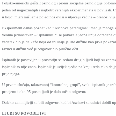
Poljsko-američki geštalt psiholog i pionir socijalne psihologije Solo
jedan od najpoznatijih i najkotroverznijih eksperimenata u povijesti. Ci
u kojoj mjeri mišljenje pojedinca ovisi o utjecaju većine – prenosi vije
Eksperiment danas poznat kao “Aschova paradigma” imao je mnoge varij
veoma jednostavan – ispitaniku bi se pokazala jedna linija određene du
zadatak bio je da kaže koja od tri linije je iste dužine kao prva pokazan
razilci u dužini već je odgovor bio prilično očit.
Ispitanik je postavljen u prostoriju sa sedam drugih ljudi koji su zapra
ispitanik to nije znao. Ispitanik je uvijek sjedio na kraju reda tako da
prije njega.
U prvom slučaju, takozvanoj “kontrolnoj grupi”, svaki ispitanik je tre
procjenu i oko 95 posto ljudi je dalo točan odgovor.
Daleko zanimljiviji su bili odgovori kad bi Aschovi suradnici dobili u
LJUDI SU POVODLJIVI