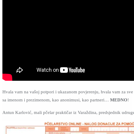
Hvala vam na vašoj potpori i ukazanom povjerenju, hvala vam za sve s
sa imenom i prezimenom, kao anonimusi, kao partneri…
MEDNO
!
Antun Karlović, mali pčelar praktičar iz Varaždina, predsjednik udruge