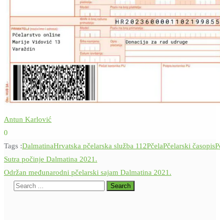
Antun Karlović
0
Tags :
Dalmatina
Hrvatska pčelarska služba 112
Pčela
Pčelarski časopis
P
Navigacija
Sutra počinje Dalmatina 2021.
objava
Održan međunarodni pčelarski sajam Dalmatina 2021.