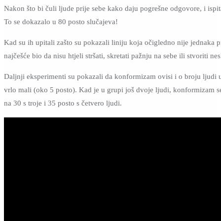
Nakon što bi čuli ljude prije sebe kako daju pogrešne odgovore, i ispi
To se dokazalo u 80 posto slučajeva!
Kad su ih upitali zašto su pokazali liniju koja očigledno nije jednaka
najčešće bio da nisu htjeli stršati, skretati pažnju na sebe ili stvoriti ne
Daljnji eksperimenti su pokazali da konformizam ovisi i o broju ljudi 
vrlo mali (oko 5 posto). Kad je u grupi još dvoje ljudi, konformizam 
na 30 s troje i 35 posto s četvero ljudi.