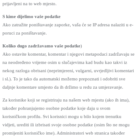
prijavljeni na to web mjesto.
S kime dijelimo vaše podatke
Ako zatražite poništavanje zaporke, vaša će se IP adresa nalaziti u e-
poruci za poništavanje.
Koliko dugo zadržavamo vaše podatke
)
Ako ostavite komentar, komentar i njegovi metapodaci zadržavaju se
na neodređeno vrijeme osim u slučajevima kad budu kao takvi iz
nekog razloga obrisani (neprimjereni, vulgarni, uvrjedljivi komentari
i sl.). To je tako da automatski možemo prepoznati i odobriti sve
daljnje komentare umjesto da ih držimo u redu za umjeravanje.
Za korisnike koji se registriraju na našem web mjestu (ako ih ima),
također pohranjujemo osobne podatke koje daju u svom
korisničkom profilu. Svi korisnici mogu u bilo kojem trenutku
vidjeti, urediti ili izbrisati svoje osobne podatke (osim što ne mogu
promijeniti korisničko ime). Administratori web stranica također