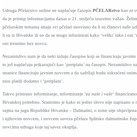
Udruga Pčelarstvo online ne naplaćuje časopis
PČELARstvo
kao ni s
da je pristup informacijama danas u 21. stoljeću izuzetno važan. Želi
pčelarskim temama imaju svi pčelari neovisno da li su članovi naše ud
li su iz Hrvatske ili ne da se mogu informirati kako ‘veliki’ tako i oni ‘
oni trenutno bez novca.
Nezamislivo nam je da neki izdaju časopise koji se financiraju javn
to još naplaćuju prikazujući kao ‘pretplatu’ na časopis. Nezamislivo n
stranice financiraju javnim novcem a da sadržaji budu uskraćeni onim
nisu platili dodatno i ‘pretplatu’.
Takvo pristrano informiranje, informiranje ‘
za naše i vaše
‘ financiran
Hrvatskoj potrebno. Sramotno je kako ni jedno slovo nije napisano o 
sajma na jugu Republike Hrvatske – Dalmatini, o tome nije objavljena n
i njihovim novcem, i novcem saveza pčelara Splitsko dalmatinske župa
novcima udruga koje taj savez okuplja.