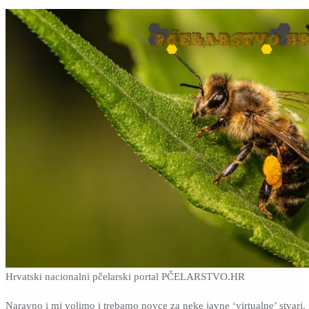
Hrvatski nacionalni pčelarski portal PČELARSTVO.HR
Naravno i mi volimo i trebamo novce za neke javne ‘virtualne’ stvari. Ž