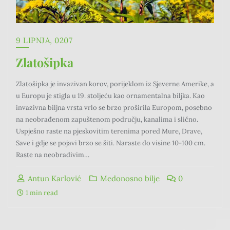
9 LIPNJA, 0207
Zlatošipka
Zlatošipka je invazivan korov, porijeklom iz Sjeverne Amerike, a
u Europu je stigla u 19. stoljeću kao ornamentalna biljka. Kao
invazivna biljna vrsta vrlo se brzo proširila Europom, posebno
na neobrađenom zapuštenom području, kanalima i slično.
Uspješno raste na pjeskovitim terenima pored Mure, Drave,
Save i gdje se pojavi brzo se šiti. Naraste do visine 10-100 cm.
Raste na neobradivim…
Antun Karlović
Medonosno bilje
0
1 min read