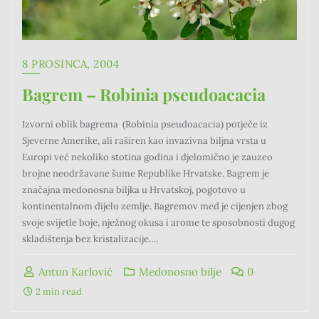
8 PROSINCA, 2004
Bagrem – Robinia pseudoacacia
Izvorni oblik bagrema (Robinia pseudoacacia) potječe iz
Sjeverne Amerike, ali raširen kao invazivna biljna vrsta u
Europi već nekoliko stotina godina i djelomično je zauzeo
brojne neodržavane šume Republike Hrvatske. Bagrem je
značajna medonosna biljka u Hrvatskoj, pogotovo u
kontinentalnom dijelu zemlje. Bagremov med je cijenjen zbog
svoje svijetle boje, nježnog okusa i arome te sposobnosti dugog
skladištenja bez kristalizacije….
Antun Karlović
Medonosno bilje
0
2 min read