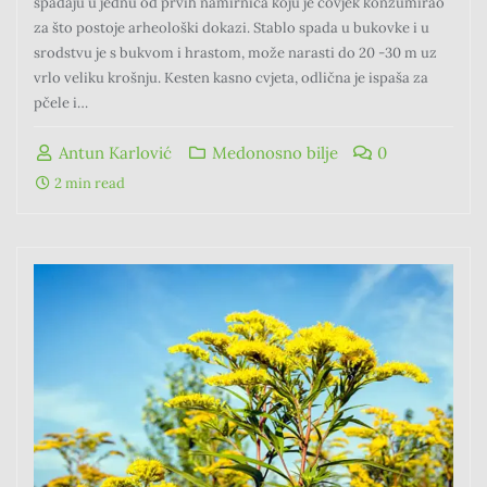
spadaju u jednu od prvih namirnica koju je čovjek konzumirao
za što postoje arheološki dokazi. Stablo spada u bukovke i u
srodstvu je s bukvom i hrastom, može narasti do 20 -30 m uz
vrlo veliku krošnju. Kesten kasno cvjeta, odlična je ispaša za
pčele i…
Antun Karlović
Medonosno bilje
0
2 min read