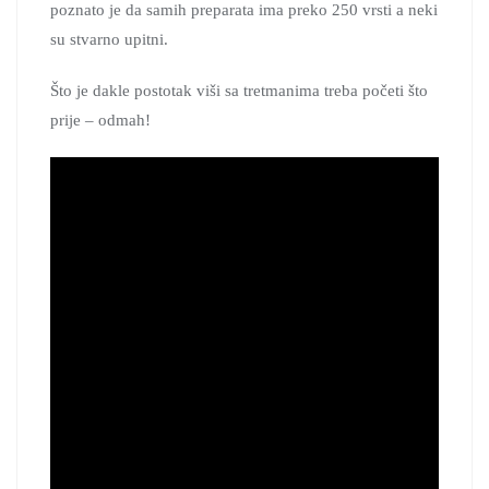
poznato je da samih preparata ima preko 250 vrsti a neki
su stvarno upitni.
Što je dakle postotak viši sa tretmanima treba početi što
prije – odmah!