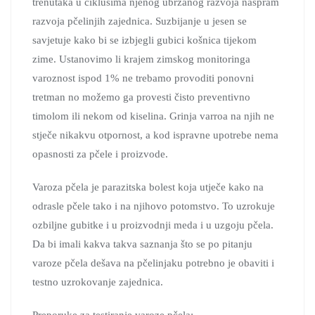
trenutaka u ciklusima njenog ubrzanog razvoja naspram
razvoja pčelinjih zajednica. Suzbijanje u jesen se
savjetuje kako bi se izbjegli gubici košnica tijekom
zime. Ustanovimo li krajem zimskog monitoringa
varoznost ispod 1% ne trebamo provoditi ponovni
tretman no možemo ga provesti čisto preventivno
timolom ili nekom od kiselina. Grinja varroa na njih ne
stječe nikakvu otpornost, a kod ispravne upotrebe nema
opasnosti za pčele i proizvode.
Varoza pčela je parazitska bolest koja utječe kako na
odrasle pčele tako i na njihovo potomstvo. To uzrokuje
ozbiljne gubitke i u proizvodnji meda i u uzgoju pčela.
Da bi imali kakva takva saznanja što se po pitanju
varoze pčela dešava na pčelinjaku potrebno je obaviti i
testno uzrokovanje zajednica.
Preporuke za testiranje varoze pčela: