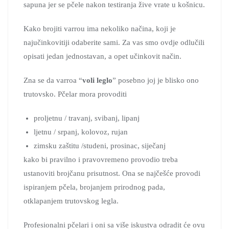
sapuna jer se pčele nakon testiranja žive vrate u košnicu.
Kako brojiti varrou ima nekoliko načina, koji je
najučinkovitiji odaberite sami. Za vas smo ovdje odlučili
opisati jedan jednostavan, a opet učinkovit način.
Zna se da varroa “
voli leglo
” posebno joj je blisko ono
trutovsko. Pčelar mora provoditi
proljetnu / travanj, svibanj, lipanj
ljetnu / srpanj, kolovoz, rujan
zimsku zaštitu /studeni, prosinac, siječanj
kako bi pravilno i pravovremeno provodio treba
ustanoviti brojčanu prisutnost. Ona se najčešće provodi
ispiranjem pčela, brojanjem prirodnog pada,
otklapanjem trutovskog legla.
Profesionalni pčelari i oni sa više iskustva odradit će ovu