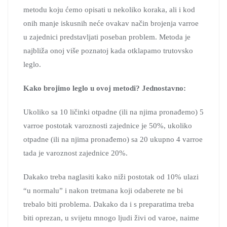
metodu koju ćemo opisati u nekoliko koraka, ali i kod
onih manje iskusnih neće ovakav način brojenja varroe
u zajednici predstavljati poseban problem. Metoda je
najbliža onoj više poznatoj kada otklapamo trutovsko
leglo.
Kako brojimo leglo u ovoj metodi? Jednostavno:
Ukoliko sa 10 ličinki otpadne (ili na njima pronađemo) 5
varroe postotak varoznosti zajednice je 50%, ukoliko
otpadne (ili na njima pronađemo) sa 20 ukupno 4 varroe
tada je varoznost zajednice 20%.
Dakako treba naglasiti kako niži postotak od 10% ulazi
“u normalu” i nakon tretmana koji odaberete ne bi
trebalo biti problema. Dakako da i s preparatima treba
biti oprezan, u svijetu mnogo ljudi živi od varoe, naime