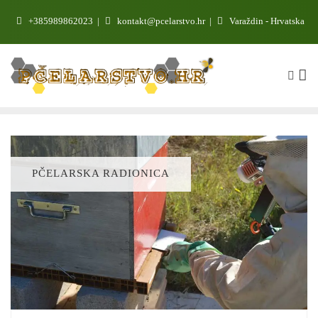
+385989862023
kontakt@pcelarstvo.hr
Varaždin - Hrvatska
PČELARSKA RADIONICA