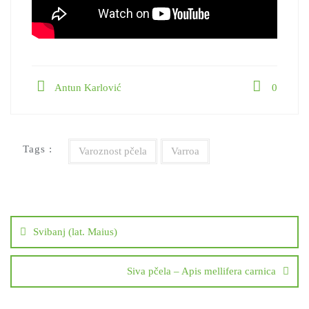
Antun Karlović
0
Tags :
Varoznost pčela
Varroa
Svibanj (lat. Maius)
Siva pčela – Apis mellifera carnica