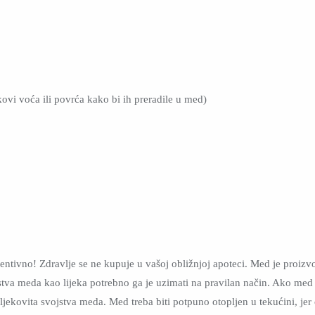
vi voća ili povrća kako bi ih preradile u med)
ventivno! Zdravlje se ne kupuje u vašoj obližnjoj apoteci. Med je proiz
ojstva meda kao lijeka potrebno ga je uzimati na pravilan način. Ako med
 ljekovita svojstva meda. Med treba biti potpuno otopljen u tekućini, j