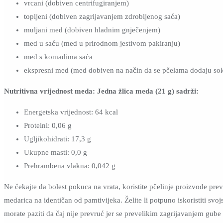
vrcani (dobiven centrifugiranjem)
topljeni (dobiven zagrijavanjem zdrobljenog saća)
muljani med (dobiven hladnim gnječenjem)
med u saću (med u prirodnom jestivom pakiranju)
med s komadima saća
ekspresni med (med dobiven na način da se pčelama dodaju soko
Nutritivna vrijednost meda: Jedna žlica meda (21 g) sadrži:
Energetska vrijednost: 64 kcal
Proteini: 0,06 g
Ugljikohidrati: 17,3 g
Ukupne masti: 0,0 g
Prehrambena vlakna: 0,042 g
Ne čekajte da bolest pokuca na vrata, koristite pčelinje proizvode pre
medarica na identičan od pamtivijeka. Želite li potpuno iskoristiti sv
morate paziti da čaj nije prevruć jer se prevelikim zagrijavanjem gube