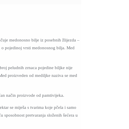
lučuje medonosno bilje iz posebnih žlijezda –
ga o pojedinoj vrsti medonosnog bilja. Med
roj peludnih zrnaca pojedine biljke nije
i. Med proizveden od mediljke naziva se med
čan način proizvode od pamtivijeka.
ktar se miješa s tvarima koje pčela i samo
ću sposobnost pretvaranja složenih šećera u