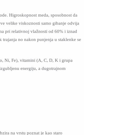
u vode. Higroskopnost meda, sposobnost da
ove velike viskoznosti samo gibanje odvija
ma pri relativnoj vlažnosti od 60% i iznad
k trajanja no nakon punjenja u staklenke se
o, Ni, Fe), vitamini (A, C, D, K i grupa
a izgubljenu energiju, a dugotrajnom
zira na vrstu poznat je kao staro