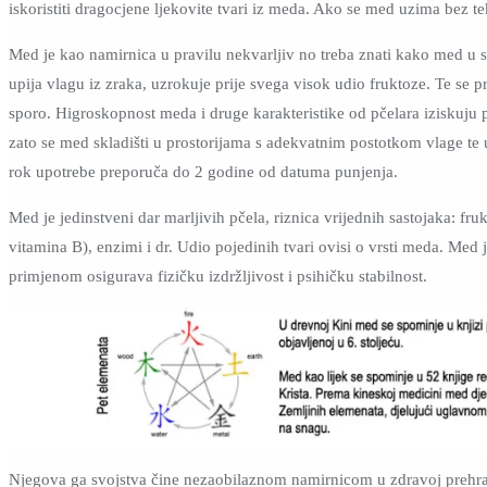
iskoristiti dragocjene ljekovite tvari iz meda. Ako se med uzima bez te
Med je kao namirnica u pravilu nekvarljiv no treba znati kako med u s
upija vlagu iz zraka, uzrokuje prije svega visok udio fruktoze. Te se
sporo. Higroskopnost meda i druge karakteristike od pčelara iziskuju pr
zato se med skladišti u prostorijama s adekvatnim postotkom vlage te 
rok upotrebe preporuča do 2 godine od datuma punjenja.
Med je jedinstveni dar marljivih pčela, riznica vrijednih sastojaka: fr
vitamina B), enzimi i dr. Udio pojedinih tvari ovisi o vrsti meda. Med
primjenom osigurava fizičku izdržljivost i psihičku stabilnost.
Njegova ga svojstva čine nezaobilaznom namirnicom u zdravoj prehrani