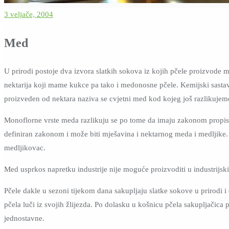
3 veljače, 2004
Med
U prirodi postoje dva izvora slatkih sokova iz kojih pčele proizvode me
nektarija koji mame kukce pa tako i medonosne pčele. Kemijski sastav n
proizveden od nektara naziva se cvjetni med kod kojeg još razlikujem
Monoflorne vrste meda razlikuju se po tome da imaju zakonom propisan
definiran zakonom i može biti mješavina i nektarnog meda i medljike. 
medljikovac.
Med usprkos napretku industrije nije moguće proizvoditi u industrijs
Pčele dakle u sezoni tijekom dana sakupljaju slatke sokove u prirodi
pčela luči iz svojih žlijezda. Po dolasku u košnicu pčela sakupljačic
jednostavne.