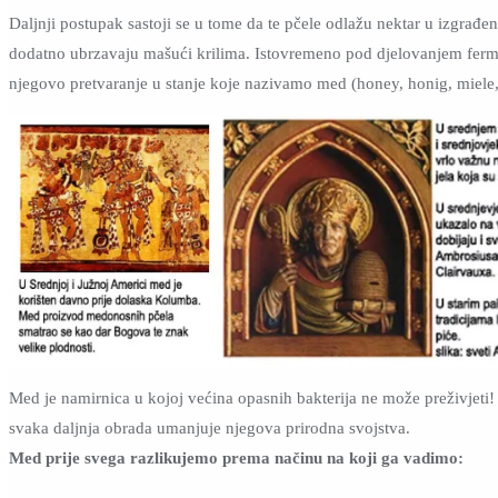
Daljnji postupak sastoji se u tome da te pčele odlažu nektar u izgrađene
dodatno ubrzavaju mašući krilima. Istovremeno pod djelovanjem ferme
njegovo pretvaranje u stanje koje nazivamo med (honey, honig, miel
Med je namirnica u kojoj većina opasnih bakterija ne može preživjeti! 
svaka daljnja obrada umanjuje njegova prirodna svojstva.
Med prije svega razlikujemo prema načinu na koji ga vadimo: