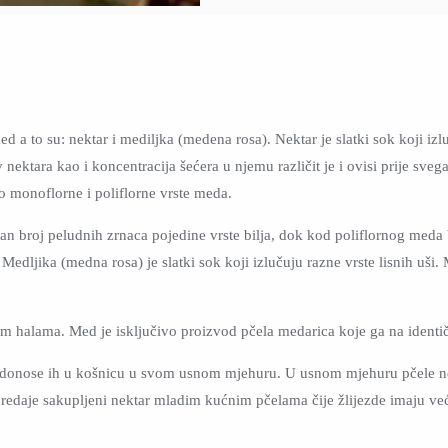
d a to su: nektar i mediljka (medena rosa). Nektar je slatki sok koji iz
ektara kao i koncentracija šećera u njemu različit je i ovisi prije sve
o monoflorne i poliflorne vrste meda.
 broj peludnih zrnaca pojedine vrste bilja, dok kod poliflornog meda b
Medljika (medna rosa) je slatki sok koji izlučuju razne vrste lisnih uš
kim halama. Med je isključivo proizvod pčela medarica koje ga na identi
 i donose ih u košnicu u svom usnom mjehuru. U usnom mjehuru pčele ne
a predaje sakupljeni nektar mladim kućnim pčelama čije žlijezde imaju ve