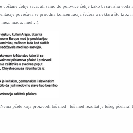
 voštane ćelije saća, ali samo do polovice ćelije kako bi suvišna voda iz 
ntacije povećava se prirodna koncentracija šećera u nektaru što kroz 
e, mez, madu, miel…).
Nema pčele koja proizvodi loš med , loš med rezultat je lošeg pčelara! 