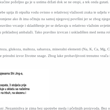
kućine poželjno ga je u ustima držati dok se ne otopi, a tek onda gutati.
ebe upija ili otpušta vodu ovisno o relativnoj vlažnosti zraka te udjel
 promjene ako ih ima očituju na samoj njegovoj površini jer se zbog njeg
avilno vrcanje i skladištenje jer se dešavaju u relativno vlažnim uvjeti
u prikladnoj ambalaži. Tako pravilno izvrcan i uskladišten med nema ro
uktoza, glukoza, maltoza, saharoza, mineralni elementi (Na, K, Ca, Mg, C
 je prirodni izvor životne snage. Zbog lake probavljivosti trenutno vrač
 .Nezamisliva je zima bez upotrebe meda i pčelinjih proizvoda. Bez ob