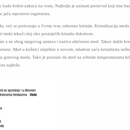
ek kada bolest zakuca na vrata. Najbolje je uzimati proizvod koji ima baz
o jača otpornost organizma.
u, već se pretvaraju u čvrstu tvar, odnosno kristale. Kristalizacija med
i tanki tekući sloj oko postojećih kristala dekstroze.
ato a ne zbog njegovog sastava i naziva ušećereni med. Takav dakle krist
 obrnuto. Med u košnici smješten u novom, mladom saću kristalizira nešto
štenja gotovog meda. Tako je poznato da med na sobnim temperaturama kris
ira najbrže.