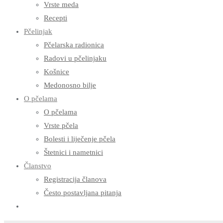
Vrste meda
Recepti
Pčelinjak
Pčelarska radionica
Radovi u pčelinjaku
Košnice
Medonosno bilje
O pčelama
O pčelama
Vrste pčela
Bolesti i liječenje pčela
Štetnici i nametnici
Članstvo
Registracija članova
Često postavljana pitanja