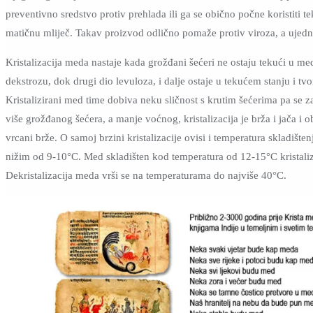
preventivno sredstvo protiv prehlada ili ga se obično počne koristiti t
matičnu mliječ. Takav proizvod odlično pomaže protiv viroza, a ujedn
Kristalizacija meda nastaje kada grožđani šećeri ne ostaju tekući u med
dekstrozu, dok drugi dio levuloza, i dalje ostaje u tekućem stanju i tvor
Kristalizirani med time dobiva neku sličnost s krutim šećerima pa se z
više grožđanog šećera, a manje voćnog, kristalizacija je brža i jača i
vrcani brže. O samoj brzini kristalizacije ovisi i temperatura skladi
nižim od 9-10°C. Med skladišten kod temperatura od 12-15°C kristaliz
Dekristalizacija meda vrši se na temperaturama do najviše 40°C.