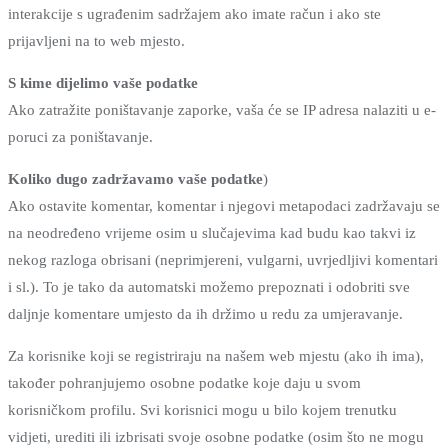
interakcije s ugrađenim sadržajem ako imate račun i ako ste
prijavljeni na to web mjesto.
S kime dijelimo vaše podatke
Ako zatražite poništavanje zaporke, vaša će se IP adresa nalaziti u e-
poruci za poništavanje.
Koliko dugo zadržavamo vaše podatke
)
Ako ostavite komentar, komentar i njegovi metapodaci zadržavaju se
na neodređeno vrijeme osim u slučajevima kad budu kao takvi iz
nekog razloga obrisani (neprimjereni, vulgarni, uvrjedljivi komentari
i sl.). To je tako da automatski možemo prepoznati i odobriti sve
daljnje komentare umjesto da ih držimo u redu za umjeravanje.
Za korisnike koji se registriraju na našem web mjestu (ako ih ima),
također pohranjujemo osobne podatke koje daju u svom
korisničkom profilu. Svi korisnici mogu u bilo kojem trenutku
vidjeti, urediti ili izbrisati svoje osobne podatke (osim što ne mogu