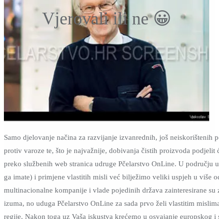
Vjerovali ili ne 😀
Samo djelovanje načina za razvijanje izvanrednih, još neiskorištenih 
protiv varoze te, što je najvažnije, dobivanja čistih proizvoda podjel
preko službenih web stranica udruge Pčelarstvo OnLine. U području u
ga imate) i primjene vlastitih misli već bilježimo veliki uspjeh u viš
multinacionalne kompanije i vlade pojedinih država zainteresirane su z
izuma, no uduga Pčelarstvo OnLine za sada prvo želi vlastitim mislima 
regije. Nakon toga uz Vaša iskustva krećemo u osvajanje europskog i s