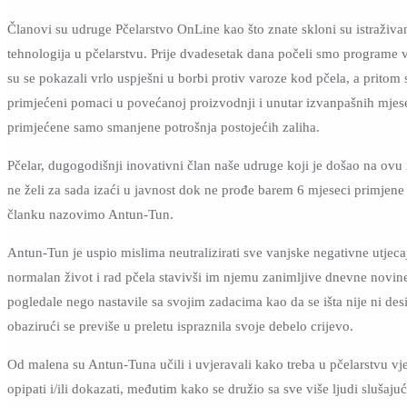
Članovi su udruge Pčelarstvo OnLine kao što znate skloni su istraživa
tehnologija u pčelarstvu. Prije dvadesetak dana počeli smo programe 
su se pokazali vrlo uspješni u borbi protiv varoze kod pčela, a pritom
primjećeni pomaci u povećanoj proizvodnji i unutar izvanpašnih mjes
primjećene samo smanjene potrošnja postojećih zaliha.
Pčelar, dugogodišnji inovativni član naše udruge koji je došao na ovu 
ne želi za sada izaći u javnost dok ne prođe barem 6 mjeseci primjen
članku nazovimo Antun-Tun.
Antun-Tun je uspio mislima neutralizirati sve vanjske negativne utjecaj
normalan život i rad pčela stavivši im njemu zanimljive dnevne novine
pogledale nego nastavile sa svojim zadacima kao da se išta nije ni des
obazirući se previše u preletu ispraznila svoje debelo crijevo.
Od malena su Antun-Tuna učili i uvjeravali kako treba u pčelarstvu v
opipati i/ili dokazati, međutim kako se družio sa sve više ljudi slušajuć