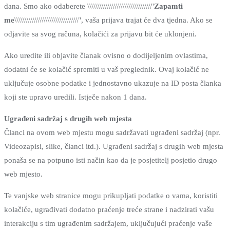
dana. Smo ako odaberete \\\\\\\\\\\\\\\\\\\\\\\\\\\\\\\"
Zapamti
me
\\\\\\\\\\\\\\\\\\\\\\\\\\\\\\\", vaša prijava trajat će dva tjedna. Ako se
odjavite sa svog računa, kolačići za prijavu bit će uklonjeni.
Ako uredite ili objavite članak ovisno o dodijeljenim ovlastima,
dodatni će se kolačić spremiti u vaš preglednik. Ovaj kolačić ne
uključuje osobne podatke i jednostavno ukazuje na ID posta članka
koji ste upravo uredili. Istječe nakon 1 dana.
Ugrađeni sadržaj s drugih web mjesta
Članci na ovom web mjestu mogu sadržavati ugrađeni sadržaj (npr.
Videozapisi, slike, članci itd.). Ugrađeni sadržaj s drugih web mjesta
ponaša se na potpuno isti način kao da je posjetitelj posjetio drugo
web mjesto.
Te vanjske web stranice mogu prikupljati podatke o vama, koristiti
kolačiće, ugrađivati ​​dodatno praćenje treće strane i nadzirati vašu
interakciju s tim ugrađenim sadržajem, uključujući praćenje vaše