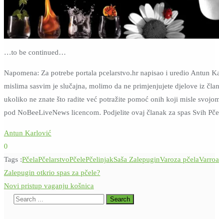
…to be continued…
Napomena: Za potrebe portala pcelarstvo.hr napisao i uredio Antun Ka
mislima sasvim je slučajna, molimo da ne primjenjujete djelove iz čla
ukoliko ne znate što radite već potražite pomoć onih koji misle svojo
pod NoBeeLiveNews licencom. Podjelite ovaj članak za spas Svih Pčel
Antun Karlović
0
Tags :
Pčela
Pčelarstvo
Pčele
Pčelinjak
Saša Zalepugin
Varoza pčela
Varroa
Navigacija
Zalepugin otkrio spas za pčele?
objava
Novi pristup vaganju košnica