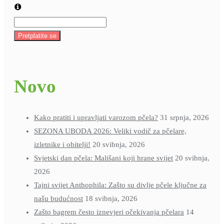
Pretplatite se
Novo
Kako pratiti i upravljati varozom pčela?
31 srpnja, 2026
SEZONA UBODA 2026: Veliki vodič za pčelare,
izletnike i obitelji!
20 svibnja, 2026
Svjetski dan pčela: Mališani koji hrane svijet
20 svibnja,
2026
Tajni svijet Anthophila: Zašto su divlje pčele ključne za
našu budućnost
18 svibnja, 2026
Zašto bagrem često iznevjeri očekivanja pčelara
14