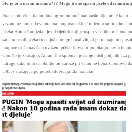
Što je to u našim mislima??? Mogu li one spasiti pčele od izumiran
Zna se oduvijek da um ima ogromnu moć nad našim tijelom te kako isti 
vezano uz um su i eventualna moguća nekim “običnim smrtnicima” ne
pčelar Antun-Tun jedan je od rijetkih koji je uspio vlastitim mislima p
sada to ostali pčelari nisu još u mogućnosti vidjeti jer nemaju tu spos
moguće ističe naš član uvaženi pčelar inovator po pitanju novih tehno
Ono što je značajno, Antun-Tun spreman je svoje misli podjeliti i za p
udruge kako bi ih oslobodio od varoze pri čemu ne treba zaboraviti da
u 95% slučajeva po potrebi dobivaju Eko oznaku.