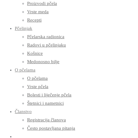
Proizvodi pčela
Vrste meda
Recepti
Pčelinjak
Pčelarska radionica
Radovi u pčelinjaku
Košnice
Medonosno bilje
O pčelama
O pčelama
Vrste pčela
Bolesti i liječenje pčela
Štetnici i nametnici
Članstvo
Registracija članova
Često postavljana pitanja