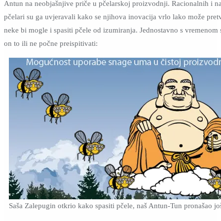
Antun na neobjašnjive priče u pčelarskoj proizvodnji. Racionalnih i n
pčelari su ga uvjeravali kako se njihova inovacija vrlo lako može pretvo
neke bi mogle i spasiti pčele od izumiranja. Jednostavno s vremenom 
on to ili ne počne preispitivati:
Saša Zalepugin otkrio kako spasiti pčele, naš Antun-Tun pronašao još