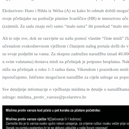
Eksluzivno: Hans i Hilda iz Welsa (A) su kako bi odmah dobili moguć
svoje pčelinjake na područje planine Ivanščice (HR) te intenzivno uče n
(za)misli. Za sada znaju reći samo “malo sutra” ilti ponekad “malo mo
Ali to nije sve, dok ne razvijete uz našu pomoć vlastite “čiste misli” č
učestalom svakodnevnom vježbom i čitanjem našeg portala došli do viš
su svoje podjeliti sa vama. Za skupnu zadružnu narudžbu iznad 40.00
u svim valutama) dostava misli na pčelinjak je potpuno besplatna. Nak
stižu na pčelinjak u roku 1-3 radna dana. Vikendom i praznikom misl
isporučujemo. Ističemo mogućnost narudžbe za cijele udruge uz popu
Sve detaljnije informacije o vježbanju mislima te detalje o narudžbama
udruge: mislima_protiv_varoze@pcelarstvo.hr