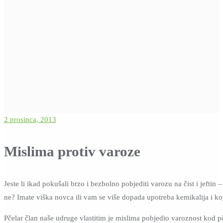
2 prosinca, 2013
Mislima protiv varoze
Jeste li ikad pokušali brzo i bezbolno pobjediti varozu na čist i jeftin –
ne? Imate viška novca ili vam se više dopada upotreba kemikalija i k
Pčelar član naše udruge vlastitim je mislima pobjedio varoznost kod p