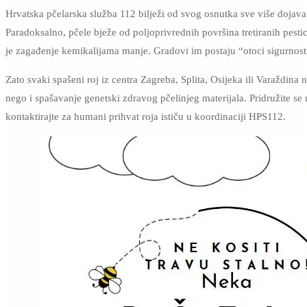
Hrvatska pčelarska služba 112 bilježi od svog osnutka sve više dojava 
Paradoksalno, pčele bježe od poljoprivrednih površina tretiranih pesti
je zagađenje kemikalijama manje. Gradovi im postaju “otoci sigurnost
Zato svaki spašeni roj iz centra Zagreba, Splita, Osijeka ili Varaždin
nego i spašavanje genetski zdravog pčelinjeg materijala. Pridružite se 
kontaktirajte za humani prihvat roja ističu u koordinaciji HPS112.