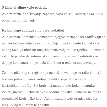
S kime dijelimo vaše podatke
Ako zatražite poništavanje zaporke, vaša će se IP adresa nalaziti u e-
poruci za poništavanje.
Koliko dugo zadržavamo vaše podatke
)
Ako ostavite komentar, komentar i njegovi metapodaci zadržavaju se
na neodređeno vrijeme osim u slučajevima kad budu kao takvi iz
nekog razloga obrisani (neprimjereni, vulgarni, uvrjedljivi komentari
i sl.). To je tako da automatski možemo prepoznati i odobriti sve
daljnje komentare umjesto da ih držimo u redu za umjeravanje.
Za korisnike koji se registriraju na našem web mjestu (ako ih ima),
također pohranjujemo osobne podatke koje daju u svom
korisničkom profilu. Svi korisnici mogu u bilo kojem trenutku
vidjeti, urediti ili izbrisati svoje osobne podatke (osim što ne mogu
promijeniti korisničko ime). Administratori web stranica također
mogu vidjeti i urediti te podatke.