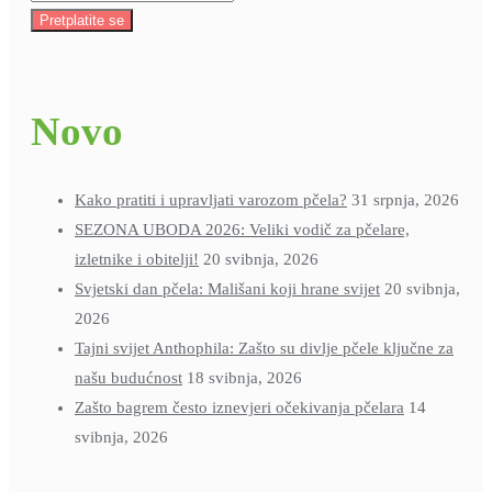
Pretplatite se
Novo
Kako pratiti i upravljati varozom pčela?
31 srpnja, 2026
SEZONA UBODA 2026: Veliki vodič za pčelare,
izletnike i obitelji!
20 svibnja, 2026
Svjetski dan pčela: Mališani koji hrane svijet
20 svibnja,
2026
Tajni svijet Anthophila: Zašto su divlje pčele ključne za
našu budućnost
18 svibnja, 2026
Zašto bagrem često iznevjeri očekivanja pčelara
14
svibnja, 2026