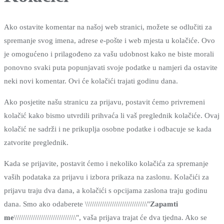
Ako ostavite komentar na našoj web stranici, možete se odlučiti za
spremanje svog imena, adrese e-pošte i web mjesta u kolačiće. Ovo
je omogućeno i prilagođeno za vašu udobnost kako ne biste morali
ponovno svaki puta popunjavati svoje podatke u namjeri da ostavite
neki novi komentar. Ovi će kolačići trajati godinu dana.
Ako posjetite našu stranicu za prijavu, postavit ćemo privremeni
kolačić kako bismo utvrdili prihvaća li vaš preglednik kolačiće. Ovaj
kolačić ne sadrži i ne prikuplja osobne podatke i odbacuje se kada
zatvorite preglednik.
Kada se prijavite, postavit ćemo i nekoliko kolačića za spremanje
vaših podataka za prijavu i izbora prikaza na zaslonu. Kolačići za
prijavu traju dva dana, a kolačići s opcijama zaslona traju godinu
dana. Smo ako odaberete \\\\\\\\\\\\\\\\\\\\\\\\\\\\\\\"
Zapamti
me
\\\\\\\\\\\\\\\\\\\\\\\\\\\\\\\", vaša prijava trajat će dva tjedna. Ako se