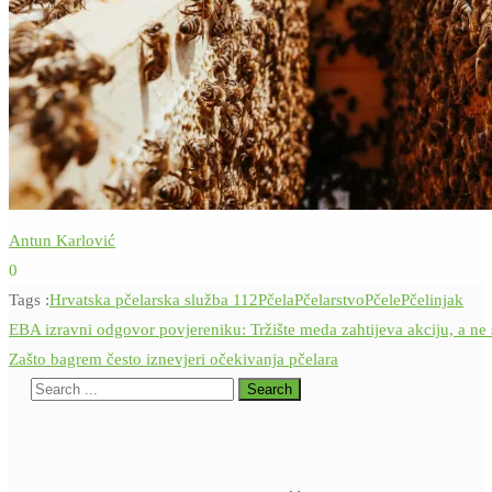
Antun Karlović
0
Tags :
Hrvatska pčelarska služba 112
Pčela
Pčelarstvo
Pčele
Pčelinjak
Navigacija
EBA izravni odgovor povjereniku: Tržište meda zahtijeva akciju, a ne 
objava
Zašto bagrem često iznevjeri očekivanja pčelara