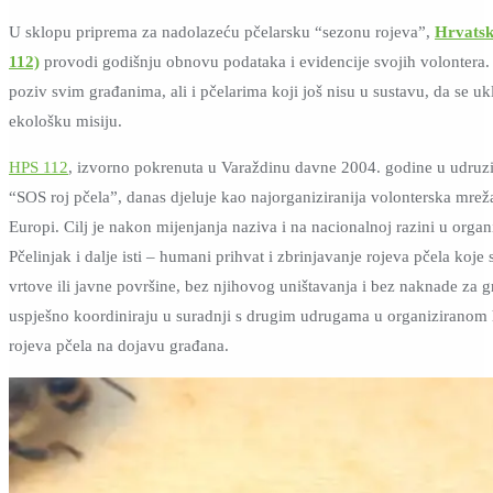
U sklopu priprema za nadolazeću pčelarsku “sezonu rojeva”,
Hrvatsk
112)
provodi godišnju obnovu podataka i evidencije svojih volontera. 
poziv svim građanima, ali i pčelarima koji još nisu u sustavu, da se u
ekološku misiju.
HPS 112
, izvorno pokrenuta u Varaždinu davne 2004. godine u udruz
“SOS roj pčela”, danas djeluje kao najorganiziranija volonterska mreža
Europi. Cilj je nakon mijenjanja naziva i na nacionalnoj razini u organ
Pčelinjak i dalje isti – humani prihvat i zbrinjavanje rojeva pčela koje
vrtove ili javne površine, bez njihovog uništavanja i bez naknade za
uspješno koordiniraju u suradnji s drugim udrugama u organizirano
rojeva pčela na dojavu građana.