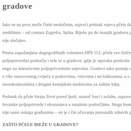
gradove
Iako se na prvu može činiti neobičnim, najveći pritisak rojeva pčela d
središtima – od centara Zagreba, Splita, Rijeke pa do manjih gradova 
nije slučajno.
Prema zapažanjima dugogodišnjih volontera HPS 112, pčele sve češć
poljoprivredna područja i sele se u gradove, gdje je uporaba pesticid
nego na intenzivnim poljoprivrednim usjevima. Gradovi tako postaju 
s više raznovrsnog cvijeća u parkovima, vrtovima i na balkonima, a s
neonikotinoidima i drugim kemijskim sredstvima za zaštitu bilja.
Podatak da pčele biraju život pored ljudi, unatoč buci i asfaltu, zapra
hrvatske poljoprivrede i ekosustava u ruralnim područjima. Stoga hum
nije samo usluga građanima – on je i čin očuvanja preostalih zdravih p
ZAŠTO PČELE BIEŽE U GRADOVE?