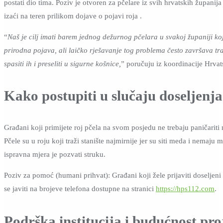
postati dio tima. Poziv je otvoren za pčelare iz svih hrvatskih županija
izaći na teren prilikom dojave o pojavi roja .
“
Naš je cilj imati barem jednog dežurnog pčelara u svakoj županiji koj
prirodna pojava, ali laičko rješavanje tog problema često završava tr
spasiti ih i preseliti u sigurne košnice,
” poručuju iz koordinacije Hrvat
Kako postupiti u slučaju doseljenja
Građani koji primijete roj pčela na svom posjedu ne trebaju paničariti n
Pčele su u roju koji traži stanište najmirnije jer su siti meda i nemaju
ispravna mjera je pozvati struku.
Poziv za pomoć (humani prihvat): Građani koji žele prijaviti doseljeni 
se javiti na brojeve telefona dostupne na stranici
https://hps112.com
.
Podrška institucija i budućnost pro