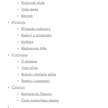
Proizvodi pčela
Vrste meda
Recepti
Pčelinjak
Pčelarska radionica
Radovi u pčelinjaku
Košnice
Medonosno bilje
O pčelama
O pčelama
Vrste pčela
Bolesti i liječenje pčela
Štetnici i nametnici
Članstvo
Registracija članova
Često postavljana pitanja