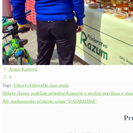
Antun Karlović
0
Tags :
Vrbovec
Vrbovečki dani meda
Navigacija
Države članice podržale prijedlog Komisije o strožim pravilima o osta
XII. međunarodni pčelarski sajam “DALMATINA”
objava
Pr