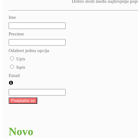
Dobro došli među najbrojniju popul
Ime
Prezime
Odaberi jednu opciju
Upis
Ispis
Email
Pretplatite se
Novo