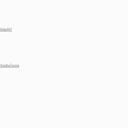
itelji!
u budućnost