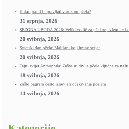
Kako pratiti i upravljati varozom pčela?
31 srpnja, 2026
SEZONA UBODA 2026: Veliki vodič za pčelare, izletnike i ob
20 svibnja, 2026
Svjetski dan pčela: Mališani koji hrane svijet
20 svibnja, 2026
Tajni svijet Anthophila: Zašto su divlje pčele ključne za naš
18 svibnja, 2026
Zašto bagrem često iznevjeri očekivanja pčelara
14 svibnja, 2026
Kategorije