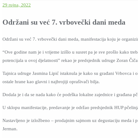
29 rujna, 2022
Održani su već 7. vrbovečki dani meda
Održani su već 7. vrbovečki dani meda, manifestacija koju je organizi
“Ove godine nam je i vrijeme izišlo u susret pa je sve prošlo kako treb
potencijala u ovoj djelatnosti” rekao je predsjednik udruge Zoran Čiča
Tajnica udruge Jasmina Lipić istaknula je kako su građani Vrbovca i
ostale hrane kao glavni i najbrojiji oprašivači bilja.
Dodala je i da se nada kako će podrška lokalne zajednice i građana pče
U sklopu manifestacije, predavanje je održao predsjednik HUP pčelin
Nastavljeno je izložbeno – prodajnim sajmom uz degustaciju meda i p
Jerman.