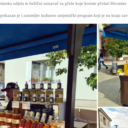
larska odjela te bežični usisavač za pčele koje koriste pčelari Hrvatske
rikazan je i zanimljiv kulturno umjetnički program koji je na kraju z