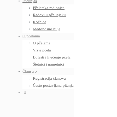
Pčelinjak
Pčelarska radionica
Radovi u pčelinjaku
Košnice
Medonosno bilje
O pčelama
O pčelama
Vrste pčela
Bolesti i liječenje pčela
Štetnici i nametnici
Članstvo
Registracija članova
Često postavljana pitanja