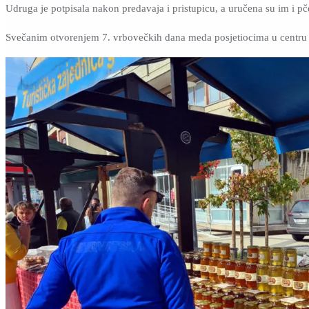
Udruga je potpisala nakon predavaja i pristupicu, a uručena su im i pče
Svečanim otvorenjem 7. vrbovečkih dana meda posjetiocima u centru p