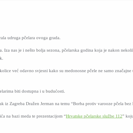
rala udruga pčelara ovoga grada.
a. Iza nas je i nešto bolja sezona, pčelarska godina koja je nakon nekoli
k.
 okolice već odavno svjesni kako su medonosne pčele ne samo značajne u
larima biti dostupna i u budućosti.
jak iz Zagreba Dražen Jerman na temu “Borba protiv varooze pčela bez 
ića na bazi meda te prezentacijom “
Hrvatske pčelarske službe 112
” koj