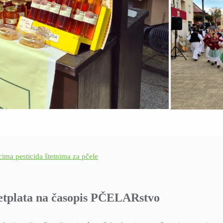
cima pesticida štetnima za pčele
etplata na časopis PČELARstvo