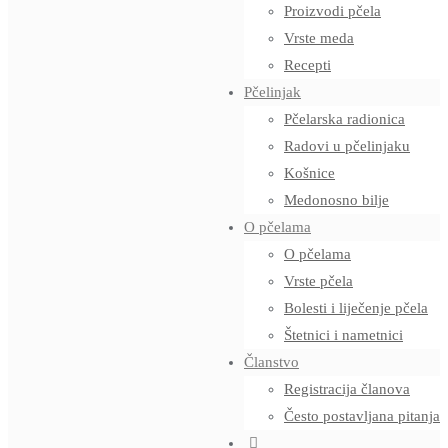
Proizvodi pčela
Vrste meda
Recepti
Pčelinjak
Pčelarska radionica
Radovi u pčelinjaku
Košnice
Medonosno bilje
O pčelama
O pčelama
Vrste pčela
Bolesti i liječenje pčela
Štetnici i nametnici
Članstvo
Registracija članova
Često postavljana pitanja