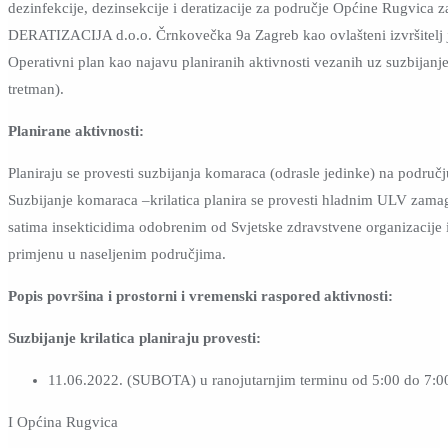
dezinfekcije, dezinsekcije i deratizacije za područje Općine Rugvica 
DERATIZACIJA d.o.o. Črnkovečka 9a Zagreb kao ovlašteni izvršitelj j
Operativni plan kao najavu planiranih aktivnosti vezanih uz suzbijanj
tretman).
Planirane aktivnosti:
Planiraju se provesti suzbijanja komaraca (odrasle jedinke) na područ
Suzbijanje komaraca –krilatica planira se provesti hladnim ULV zamag
satima insekticidima odobrenim od Svjetske zdravstvene organizacije 
primjenu u naseljenim područjima.
Popis površina i prostorni i vremenski raspored aktivnosti:
Suzbijanje krilatica planiraju provesti:
11.06.2022. (SUBOTA) u ranojutarnjim terminu od 5:00 do 7:0
I Općina Rugvica