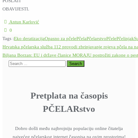
POSLATI
OBAVIJESTI.
Antun Karlović
0
Tags :
Eko deratizacija
Opasno za pčele
Pčela
Pčelarstvo
Pčele
Pčelinjak
S
Navigacija
Hrvatska pčelarska služba 112 provodi zbrinjavanje rojeva pčela na na
objava
Biljana Borzan: EU i države članice MORAJU postrožiti zakone o pes
Pretplata na časopis
PČELARstvo
Dobro došli među najbrojniju populaciju online čitatelja
najvećeg pčelarskog internet časopisa na ovim prostorima!