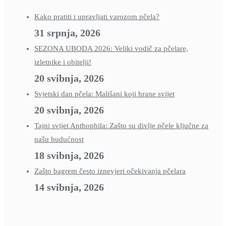
Kako pratiti i upravljati varozom pčela?
31 srpnja, 2026
SEZONA UBODA 2026: Veliki vodič za pčelare,
izletnike i obitelji!
20 svibnja, 2026
Svjetski dan pčela: Mališani koji hrane svijet
20 svibnja, 2026
Tajni svijet Anthophila: Zašto su divlje pčele ključne za
našu budućnost
18 svibnja, 2026
Zašto bagrem često iznevjeri očekivanja pčelara
14 svibnja, 2026