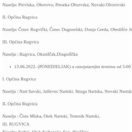
Naselja: Prevlaka, Oborovo, Preseka Oborvska, Novaki Oborovski
II. Općina Rugvica
Naselja: Črnec Rugvički, Črnec Dugoselski, Donja Greda, Obedišće J
III. Općina Rugvica
Naselja : Rugvica, Okunščak,Dragoiščka
13.06.2022. (PONEDJELJAK) u ranojutarnjim terminu od 5:00 
I. Općina Rugvica
Naselja : Nart Savski, Jalševec Nartski, Struga Nartska, Novaki Nartski
II. Općina Rugvica
Naselja : Čista Mlaka, Otok Nartski, Trstenik Nartski,
III. RUGVICA
Naselja: Svibje, Otok Svibovski, Sop, Hruščica