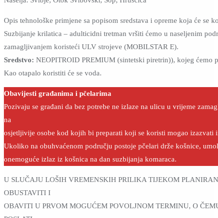
Opis tehnološke primjene sa popisom sredstava i opreme koja će se kor
Suzbijanje krilatica – adulticidni tretman vršiti ćemo u naseljenim po
zamagljivanjem koristeći ULV strojeve (MOBILSTAR E).
Sredstvo:
NEOPITROID PREMIUM (sintetski piretrin)), kojeg ćemo pri
Kao otapalo koristiti će se voda.
Obavijesti građanima i pčelarima
Pozivaju se građani da bez potrebe ne izlaze na ulicu u vrijeme zamagl
na
osjetljivije osobe kod kojih bi preparati koji se koristi mogao izazvati i
Ukoliko na obuhvaćenom području postoje pčelari drže košnice, umo
onemoguće izlaz iz košnica na dan suzbijanja komaraca.
U SLUČAJU LOŠIH VREMENSKIH PRILIKA TIJEKOM PLANIRANI
OBUSTAVITI I
OBAVITI U PRVOM MOGUĆEM POVOLJNOM TERMINU, O ČE