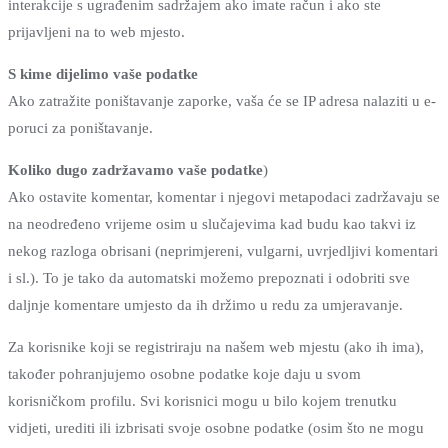
interakcije s ugrađenim sadržajem ako imate račun i ako ste
prijavljeni na to web mjesto.
S kime dijelimo vaše podatke
Ako zatražite poništavanje zaporke, vaša će se IP adresa nalaziti u e-
poruci za poništavanje.
Koliko dugo zadržavamo vaše podatke
)
Ako ostavite komentar, komentar i njegovi metapodaci zadržavaju se
na neodređeno vrijeme osim u slučajevima kad budu kao takvi iz
nekog razloga obrisani (neprimjereni, vulgarni, uvrjedljivi komentari
i sl.). To je tako da automatski možemo prepoznati i odobriti sve
daljnje komentare umjesto da ih držimo u redu za umjeravanje.
Za korisnike koji se registriraju na našem web mjestu (ako ih ima),
također pohranjujemo osobne podatke koje daju u svom
korisničkom profilu. Svi korisnici mogu u bilo kojem trenutku
vidjeti, urediti ili izbrisati svoje osobne podatke (osim što ne mogu