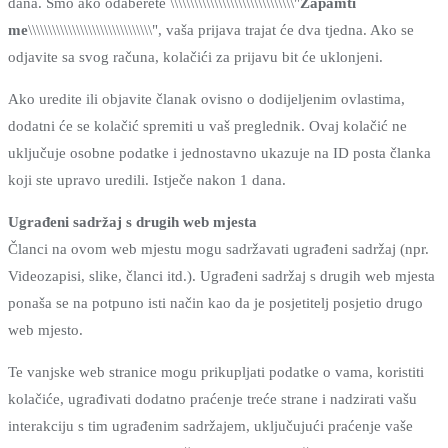
dana. Smo ako odaberete \\\\\\\\\\\\\\\\\\\\\\\\\\\\\\\"
Zapamti
me
\\\\\\\\\\\\\\\\\\\\\\\\\\\\\\\", vaša prijava trajat će dva tjedna. Ako se
odjavite sa svog računa, kolačići za prijavu bit će uklonjeni.
Ako uredite ili objavite članak ovisno o dodijeljenim ovlastima,
dodatni će se kolačić spremiti u vaš preglednik. Ovaj kolačić ne
uključuje osobne podatke i jednostavno ukazuje na ID posta članka
koji ste upravo uredili. Istječe nakon 1 dana.
Ugrađeni sadržaj s drugih web mjesta
Članci na ovom web mjestu mogu sadržavati ugrađeni sadržaj (npr.
Videozapisi, slike, članci itd.). Ugrađeni sadržaj s drugih web mjesta
ponaša se na potpuno isti način kao da je posjetitelj posjetio drugo
web mjesto.
Te vanjske web stranice mogu prikupljati podatke o vama, koristiti
kolačiće, ugrađivati ​​dodatno praćenje treće strane i nadzirati vašu
interakciju s tim ugrađenim sadržajem, uključujući praćenje vaše