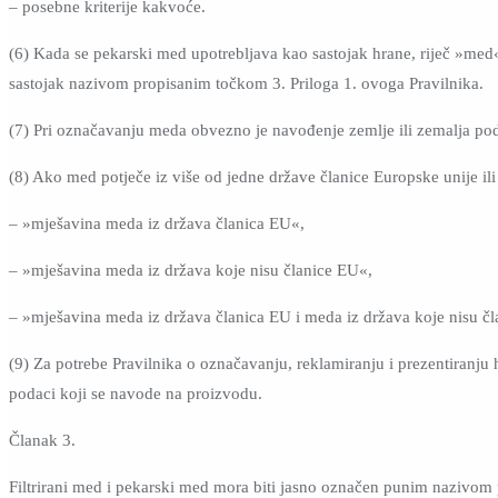
– posebne kriterije kakvoće.
(6) Kada se pekarski med upotrebljava kao sastojak hrane, riječ »med
sastojak nazivom propisanim točkom 3. Priloga 1. ovoga Pravilnika.
(7) Pri označavanju meda obvezno je navođenje zemlje ili zemalja podr
(8) Ako med potječe iz više od jedne države članice Europske unije ili
– »mješavina meda iz država članica EU«,
– »mješavina meda iz država koje nisu članice EU«,
– »mješavina meda iz država članica EU i meda iz država koje nisu č
(9) Za potrebe Pravilnika o označavanju, reklamiranju i prezentiranju
podaci koji se navode na proizvodu.
Članak 3.
Filtrirani med i pekarski med mora biti jasno označen punim nazivom p