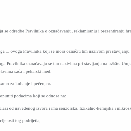
ju se odredbe Pravilnika o označavanju, reklamiranju i prezentiranju hr
a 1. ovoga Pravilnika koji se mora označiti tim nazivom pri stavljanju n
oga Pravilnika označavaju se tim nazivima pri stavljanju na tržište. Umj
elovima saća i pekarski med.
samo za kuhanje i pečenje«.
dopuniti podacima koji se odnose na:
 dolazi od navedenog izvora i ima senzorska, fizikalno-kemijska i mikros
ijelosti tog podrijetla,