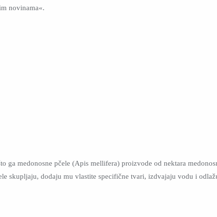
nim novinama«.
d što ga medonosne pčele (Apis mellifera) proizvode od nektara medonosnih 
le skupljaju, dodaju mu vlastite specifične tvari, izdvajaju vodu i odlaž