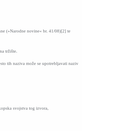
ane (»Narodne novine« br. 41/08)[2] te
a tržište.
esto tih naziva može se upotrebljavati naziv
kopska svojstva tog izvora,