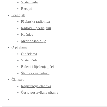
Vrste meda
Recepti
Pčelinjak
Pčelarska radionica
Radovi u pčelinjaku
Košnice
Medonosno bilje
O pčelama
O pčelama
Vrste pčela
Bolesti i liječenje pčela
Štetnici i nametnici
Članstvo
Registracija članova
Često postavljana pitanja