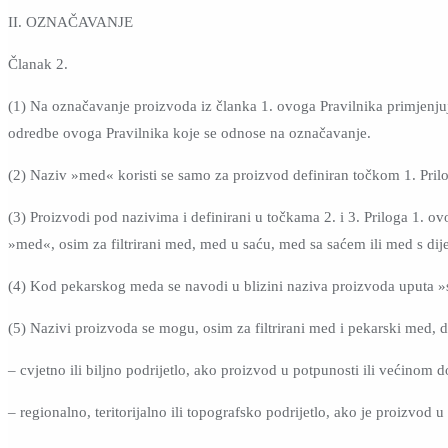
II. OZNAČAVANJE
Članak 2.
(1) Na označavanje proizvoda iz članka 1. ovoga Pravilnika primjenju
odredbe ovoga Pravilnika koje se odnose na označavanje.
(2) Naziv »med« koristi se samo za proizvod definiran točkom 1. Prilog
(3) Proizvodi pod nazivima i definirani u točkama 2. i 3. Priloga 1. ov
»med«, osim za filtrirani med, med u saću, med sa saćem ili med s dij
(4) Kod pekarskog meda se navodi u blizini naziva proizvoda uputa »
(5) Nazivi proizvoda se mogu, osim za filtrirani med i pekarski med, 
– cvjetno ili biljno podrijetlo, ako proizvod u potpunosti ili većinom
– regionalno, teritorijalno ili topografsko podrijetlo, ako je proizvod u c