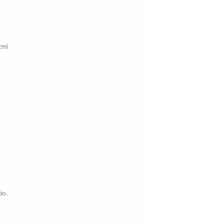
osi
io.