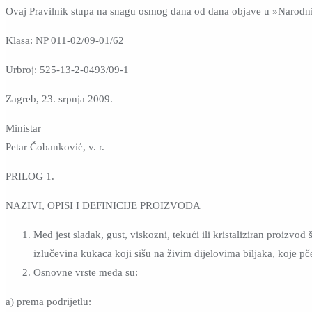
Ovaj Pravilnik stupa na snagu osmog dana od dana objave u »Narod
Klasa: NP 011-02/09-01/62
Urbroj: 525-13-2-0493/09-1
Zagreb, 23. srpnja 2009.
Ministar
Petar Čobanković, v. r.
PRILOG 1.
NAZIVI, OPISI I DEFINICIJE PROIZVODA
Med jest sladak, gust, viskozni, tekući ili kristaliziran proizvo
izlučevina kukaca koji sišu na živim dijelovima biljaka, koje pče
Osnovne vrste meda su:
a) prema podrijetlu: