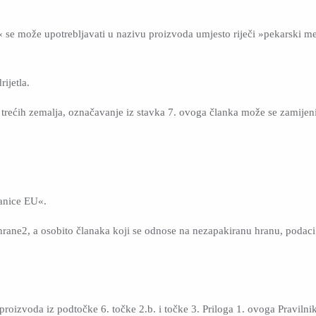
« se može upotrebljavati u nazivu proizvoda umjesto riječi »pekarski me
ijetla.
 trećih zemalja, označavanje iz stavka 7. ovoga članka može se zamijenit
lanice EU«.
 hrane2, a osobito članaka koji se odnose na nezapakiranu hranu, podaci
roizvoda iz podtočke 6. točke 2.b. i točke 3. Priloga 1. ovoga Pravilni