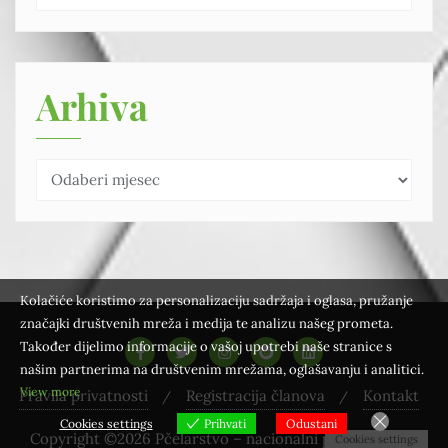
Arhiva
Kolačiće koristimo za personalizaciju sadržaja i oglasa, pružanje
značajki društvenih mreža i medija te analizu našeg prometa.
Također dijelimo informacije o vašoj upotrebi naše stranice s
našim partnerima na društvenim mrežama, oglašavanju i analitici.
View more
Pravila privatnosti
Registracija članova
Kontakt
Cookies settings
Prihvati
Odustani
Copyright ©2026 Pčelarstvo – nacionalni pčelarski web
Cookies settings