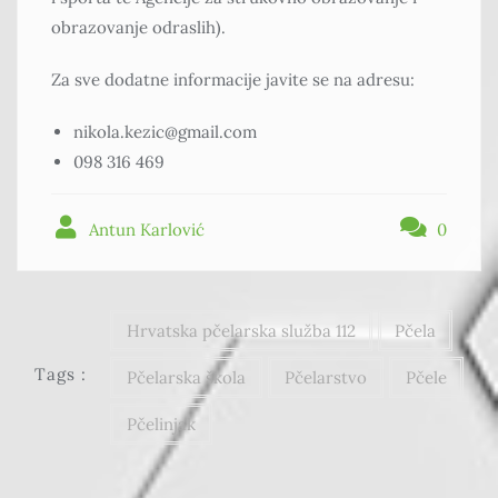
obrazovanje odraslih).
Za sve dodatne informacije javite se na adresu:
nikola.kezic@gmail.com
098 316 469
Antun Karlović
0
Hrvatska pčelarska služba 112
Pčela
Tags :
Pčelarska škola
Pčelarstvo
Pčele
Pčelinjak