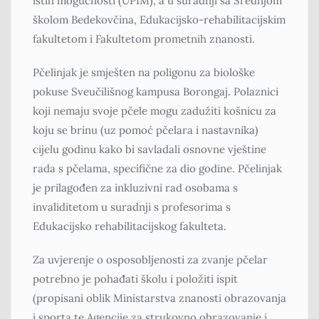
istih mogućnosti (UPIM), a u suradnji sa Srednjom
školom Bedekovčina, Edukacijsko-rehabilitacijskim
fakultetom i Fakultetom prometnih znanosti.
Pčelinjak je smješten na poligonu za biološke
pokuse Sveučilišnog kampusa Borongaj. Polaznici
koji nemaju svoje pčele mogu zadužiti košnicu za
koju se brinu (uz pomoć pčelara i nastavnika)
cijelu godinu kako bi savladali osnovne vještine
rada s pčelama, specifične za dio godine. Pčelinjak
je prilagođen za inkluzivni rad osobama s
invaliditetom u suradnji s profesorima s
Edukacijsko rehabilitacijskog fakulteta.
Za uvjerenje o osposobljenosti za zvanje pčelar
potrebno je pohađati školu i položiti ispit
(propisani oblik Ministarstva znanosti obrazovanja
i sporta te Agencije za strukovno obrazovanje i