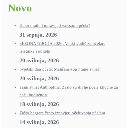
Novo
Kako pratiti i upravljati varozom pčela?
31 srpnja, 2026
SEZONA UBODA 2026: Veliki vodič za pčelare,
izletnike i obitelji!
20 svibnja, 2026
Svjetski dan pčela: Mališani koji hrane svijet
20 svibnja, 2026
Tajni svijet Anthophila: Zašto su divlje pčele ključne za
našu budućnost
18 svibnja, 2026
Zašto bagrem često iznevjeri očekivanja pčelara
14 svibnja, 2026