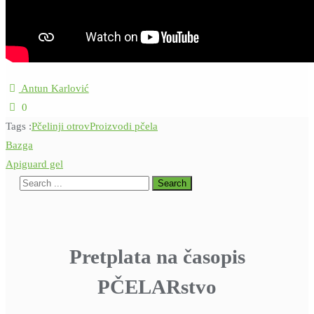
Antun Karlović
0
Tags :
Pčelinji otrov
Proizvodi pčela
Navigacija
Bazga
objava
Apiguard gel
Pretplata na časopis
PČELARstvo