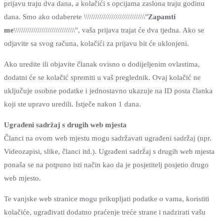
prijavu traju dva dana, a kolačići s opcijama zaslona traju godinu
dana. Smo ako odaberete \\\\\\\\\\\\\\\\\\\\\\\\\\\\\\\"
Zapamti
me
\\\\\\\\\\\\\\\\\\\\\\\\\\\\\\\", vaša prijava trajat će dva tjedna. Ako se
odjavite sa svog računa, kolačići za prijavu bit će uklonjeni.
Ako uredite ili objavite članak ovisno o dodijeljenim ovlastima,
dodatni će se kolačić spremiti u vaš preglednik. Ovaj kolačić ne
uključuje osobne podatke i jednostavno ukazuje na ID posta članka
koji ste upravo uredili. Istječe nakon 1 dana.
Ugrađeni sadržaj s drugih web mjesta
Članci na ovom web mjestu mogu sadržavati ugrađeni sadržaj (npr.
Videozapisi, slike, članci itd.). Ugrađeni sadržaj s drugih web mjesta
ponaša se na potpuno isti način kao da je posjetitelj posjetio drugo
web mjesto.
Te vanjske web stranice mogu prikupljati podatke o vama, koristiti
kolačiće, ugrađivati ​​dodatno praćenje treće strane i nadzirati vašu