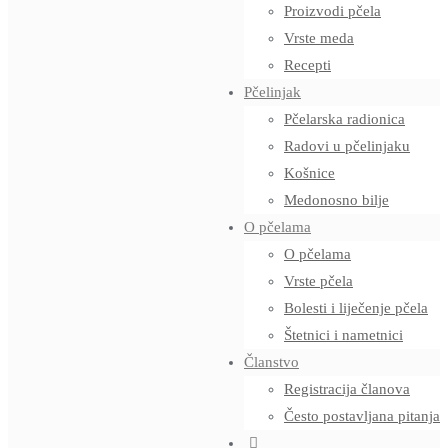
Proizvodi pčela
Vrste meda
Recepti
Pčelinjak
Pčelarska radionica
Radovi u pčelinjaku
Košnice
Medonosno bilje
O pčelama
O pčelama
Vrste pčela
Bolesti i liječenje pčela
Štetnici i nametnici
Članstvo
Registracija članova
Često postavljana pitanja