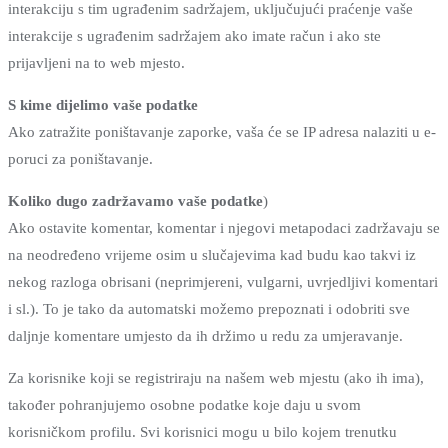
interakciju s tim ugrađenim sadržajem, uključujući praćenje vaše
interakcije s ugrađenim sadržajem ako imate račun i ako ste
prijavljeni na to web mjesto.
S kime dijelimo vaše podatke
Ako zatražite poništavanje zaporke, vaša će se IP adresa nalaziti u e-
poruci za poništavanje.
Koliko dugo zadržavamo vaše podatke
)
Ako ostavite komentar, komentar i njegovi metapodaci zadržavaju se
na neodređeno vrijeme osim u slučajevima kad budu kao takvi iz
nekog razloga obrisani (neprimjereni, vulgarni, uvrjedljivi komentari
i sl.). To je tako da automatski možemo prepoznati i odobriti sve
daljnje komentare umjesto da ih držimo u redu za umjeravanje.
Za korisnike koji se registriraju na našem web mjestu (ako ih ima),
također pohranjujemo osobne podatke koje daju u svom
korisničkom profilu. Svi korisnici mogu u bilo kojem trenutku