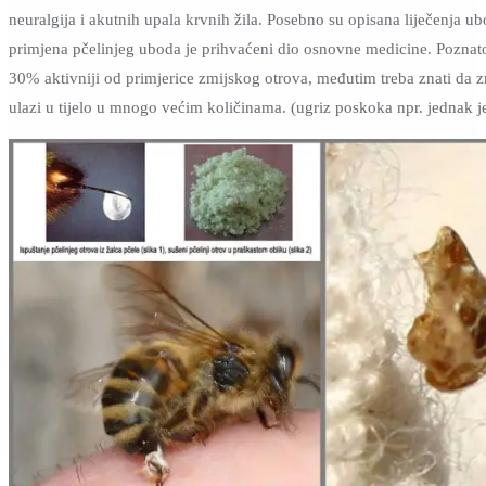
neuralgija i akutnih upala krvnih žila. Posebno su opisana liječenja ub
primjena pčelinjeg uboda je prihvaćeni dio osnovne medicine. Poznato 
30% aktivniji od primjerice zmijskog otrova, međutim treba znati da 
ulazi u tijelo u mnogo većim količinama. (ugriz poskoka npr. jednak j