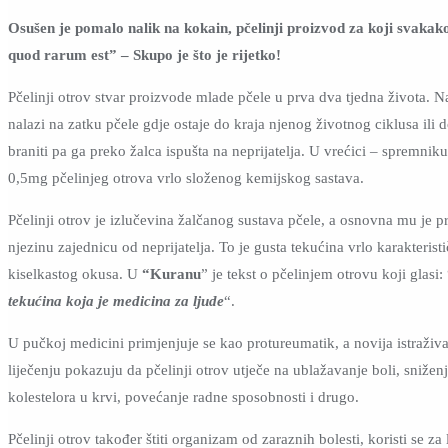
Osušen je pomalo nalik na kokain, pčelinji proizvod za koji svakak
quod rarum est” – Skupo je što je rijetko!
Pčelinji otrov stvar proizvode mlade pčele u prva dva tjedna života. 
nalazi na zatku pčele gdje ostaje do kraja njenog životnog ciklusa ili 
braniti pa ga preko žalca ispušta na neprijatelja. U vrećici – spremnik
0,5mg pčelinjeg otrova vrlo složenog kemijskog sastava.
Pčelinji otrov je izlučevina žalčanog sustava pčele, a osnovna mu je pr
njezinu zajednicu od neprijatelja. To je gusta tekućina vrlo karakterist
kiselkastog okusa. U
“Kuranu
” je tekst o pčelinjem otrovu koji glasi:
tekućina koja je medicina za ljude
“.
U pučkoj medicini primjenjuje se kao protureumatik, a novija istraživ
liječenju pokazuju da pčelinji otrov utječe na ublažavanje boli, snižen
kolestelora u krvi, povećanje radne sposobnosti i drugo.
Pčelinji otrov također štiti organizam od zaraznih bolesti, koristi se za