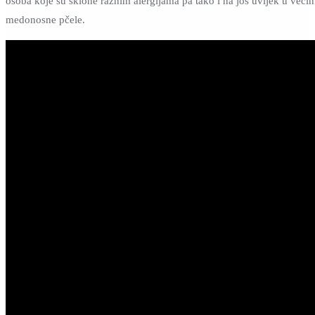
osoba koje su sklone raznim alergijama pa tako i na još uvijek u veći
medonosne pčele.