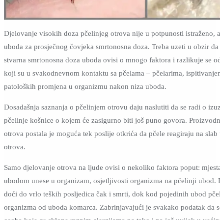
Djelovanje visokih doza pčelinjeg otrova nije u potpunosti istraženo, 
uboda za prosječnog čovjeka smrtonosna doza. Treba uzeti u obzir da 
stvarna smrtonosna doza uboda ovisi o mnogo faktora i razlikuje se o
koji su u svakodnevnom kontaktu sa pčelama – pčelarima, ispitivanj
patoloških promjena u organizmu nakon niza uboda.
Dosadašnja saznanja o pčelinjem otrovu daju naslutiti da se radi o iz
pčelinje košnice o kojem će zasigurno biti još puno govora. Proizvodn
otrova postala je moguća tek poslije otkrića da pčele reagiraju na slab
otrova.
Samo djelovanje otrova na ljude ovisi o nekoliko faktora poput: mjesta
ubodom unese u organizam, osjetljivosti organizma na pčelinji ubod.
doći do vrlo teških posljedica čak i smrti, dok kod pojedinih ubod pče
organizma od uboda komarca. Zabrinjavajući je svakako podatak da se u