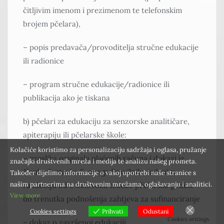
čitljivim imenom i prezimenom te telefonskim
brojem pčelara),
– popis predavača/provoditelja stručne edukacije
ili radionice
– program stručne edukacije/radionice ili
publikacija ako je tiskana
b) pčelari za edukaciju za senzorske analitičare,
apiterapiju ili pčelarske škole:
Kolačiće koristimo za personalizaciju sadržaja i oglasa, pružanje
– preslika originala plaćenih računa i dokazi iz
značajki društvenih mreža i medija te analizu našeg prometa.
članka 5. stavka 5. ovoga Pravilnika izdani u
Također dijelimo informacije o vašoj upotrebi naše stranice s
našim partnerima na društvenim mrežama, oglašavanju i analitici.
razdoblju od 1. kolovoza tekuće pčelarske godine
View more
do trenutka podnošenja zahtjeva za sufinanciranje
Cookies settings
Prihvati
Odustani
Cookies settings
– dokaz o završenoj edukaciji