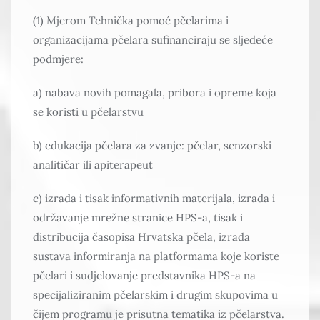
(1) Mjerom Tehnička pomoć pčelarima i
organizacijama pčelara sufinanciraju se sljedeće
podmjere:
a) nabava novih pomagala, pribora i opreme koja
se koristi u pčelarstvu
b) edukacija pčelara za zvanje: pčelar, senzorski
analitičar ili apiterapeut
c) izrada i tisak informativnih materijala, izrada i
održavanje mrežne stranice HPS-a, tisak i
distribucija časopisa Hrvatska pčela, izrada
sustava informiranja na platformama koje koriste
pčelari i sudjelovanje predstavnika HPS-a na
specijaliziranim pčelarskim i drugim skupovima u
čijem programu je prisutna tematika iz pčelarstva.