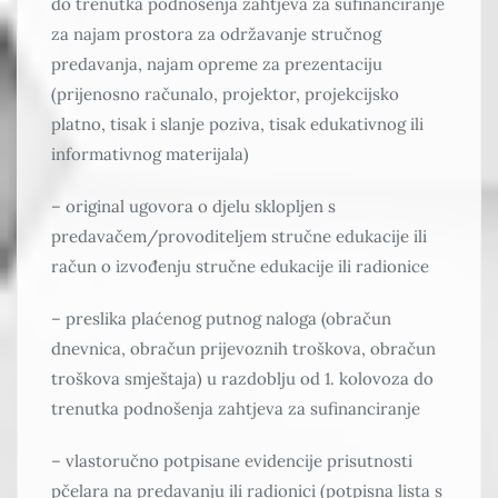
do trenutka podnošenja zahtjeva za sufinanciranje
za najam prostora za održavanje stručnog
predavanja, najam opreme za prezentaciju
(prijenosno računalo, projektor, projekcijsko
platno, tisak i slanje poziva, tisak edukativnog ili
informativnog materijala)
– original ugovora o djelu sklopljen s
predavačem/provoditeljem stručne edukacije ili
račun o izvođenju stručne edukacije ili radionice
– preslika plaćenog putnog naloga (obračun
dnevnica, obračun prijevoznih troškova, obračun
troškova smještaja) u razdoblju od 1. kolovoza do
trenutka podnošenja zahtjeva za sufinanciranje
– vlastoručno potpisane evidencije prisutnosti
pčelara na predavanju ili radionici (potpisna lista s