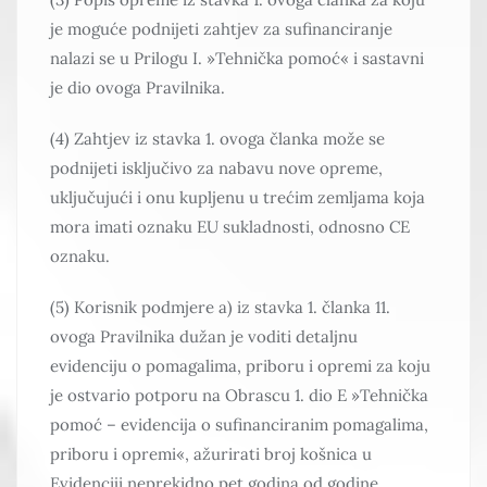
je moguće podnijeti zahtjev za sufinanciranje
nalazi se u Prilogu I. »Tehnička pomoć« i sastavni
je dio ovoga Pravilnika.
(4) Zahtjev iz stavka 1. ovoga članka može se
podnijeti isključivo za nabavu nove opreme,
uključujući i onu kupljenu u trećim zemljama koja
mora imati oznaku EU sukladnosti, odnosno CE
oznaku.
(5) Korisnik podmjere a) iz stavka 1. članka 11.
ovoga Pravilnika dužan je voditi detaljnu
evidenciju o pomagalima, priboru i opremi za koju
je ostvario potporu na Obrascu 1. dio E »Tehnička
pomoć – evidencija o sufinanciranim pomagalima,
priboru i opremi«, ažurirati broj košnica u
Evidenciji neprekidno pet godina od godine