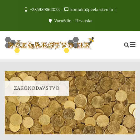
+385989862023
kontakt@pcelarstvo.hr
Varaždin - Hrvatska
ZAKONODAVSTVO