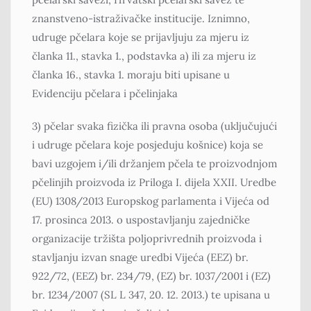
znanstveno-istraživačke institucije. Iznimno,
udruge pčelara koje se prijavljuju za mjeru iz
članka 11., stavka 1., podstavka a) ili za mjeru iz
članka 16., stavka 1. moraju biti upisane u
Evidenciju pčelara i pčelinjaka
3) pčelar svaka fizička ili pravna osoba (uključujući
i udruge pčelara koje posjeduju košnice) koja se
bavi uzgojem i/ili držanjem pčela te proizvodnjom
pčelinjih proizvoda iz Priloga I. dijela XXII. Uredbe
(EU) 1308/2013 Europskog parlamenta i Vijeća od
17. prosinca 2013. o uspostavljanju zajedničke
organizacije tržišta poljoprivrednih proizvoda i
stavljanju izvan snage uredbi Vijeća (EEZ) br.
922/72, (EEZ) br. 234/79, (EZ) br. 1037/2001 i (EZ)
br. 1234/2007 (SL L 347, 20. 12. 2013.) te upisana u