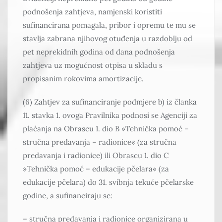
podnošenja zahtjeva, namjenski koristiti
sufinancirana pomagala, pribor i opremu te mu se
stavlja zabrana njihovog otuđenja u razdoblju od
pet neprekidnih godina od dana podnošenja
zahtjeva uz mogućnost otpisa u skladu s
propisanim rokovima amortizacije.
(6) Zahtjev za sufinanciranje podmjere b) iz članka
11. stavka 1. ovoga Pravilnika podnosi se Agenciji za
plaćanja na Obrascu 1. dio B »Tehnička pomoć –
stručna predavanja – radionice« (za stručna
predavanja i radionice) ili Obrascu 1. dio C
»Tehnička pomoć – edukacije pčelara« (za
edukacije pčelara) do 31. svibnja tekuće pčelarske
godine, a sufinanciraju se:
– stručna predavanja i radionice organizirana u