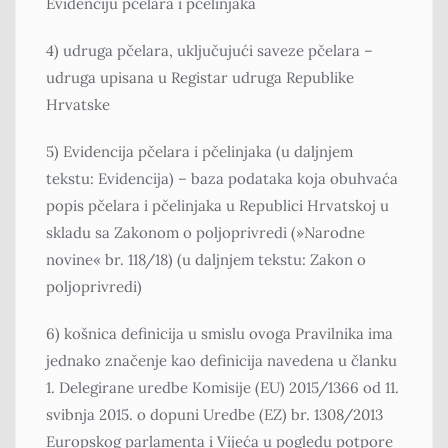
Evidenciju pčelara i pčelinjaka
4) udruga pčelara, uključujući saveze pčelara –
udruga upisana u Registar udruga Republike
Hrvatske
5) Evidencija pčelara i pčelinjaka (u daljnjem
tekstu: Evidencija) – baza podataka koja obuhvaća
popis pčelara i pčelinjaka u Republici Hrvatskoj u
skladu sa Zakonom o poljoprivredi (»Narodne
novine« br. 118/18) (u daljnjem tekstu: Zakon o
poljoprivredi)
6) košnica definicija u smislu ovoga Pravilnika ima
jednako značenje kao definicija navedena u članku
1. Delegirane uredbe Komisije (EU) 2015/1366 оd 11.
svibnja 2015. o dopuni Uredbe (EZ) br. 1308/2013
Europskog parlamenta i Vijeća u pogledu potpore