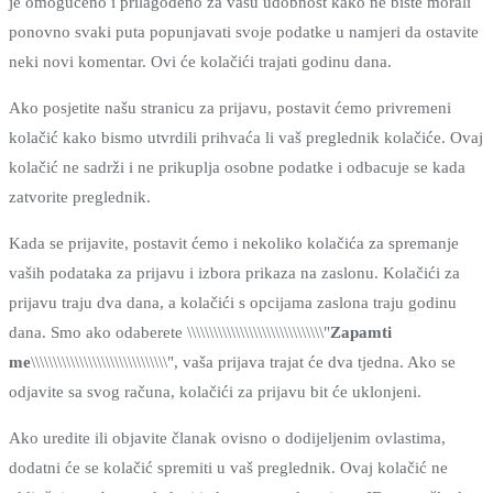
je omogućeno i prilagođeno za vašu udobnost kako ne biste morali
ponovno svaki puta popunjavati svoje podatke u namjeri da ostavite
neki novi komentar. Ovi će kolačići trajati godinu dana.
Ako posjetite našu stranicu za prijavu, postavit ćemo privremeni
kolačić kako bismo utvrdili prihvaća li vaš preglednik kolačiće. Ovaj
kolačić ne sadrži i ne prikuplja osobne podatke i odbacuje se kada
zatvorite preglednik.
Kada se prijavite, postavit ćemo i nekoliko kolačića za spremanje
vaših podataka za prijavu i izbora prikaza na zaslonu. Kolačići za
prijavu traju dva dana, a kolačići s opcijama zaslona traju godinu
dana. Smo ako odaberete \\\\\\\\\\\\\\\\\\\\\\\\\\\\\\\"
Zapamti
me
\\\\\\\\\\\\\\\\\\\\\\\\\\\\\\\", vaša prijava trajat će dva tjedna. Ako se
odjavite sa svog računa, kolačići za prijavu bit će uklonjeni.
Ako uredite ili objavite članak ovisno o dodijeljenim ovlastima,
dodatni će se kolačić spremiti u vaš preglednik. Ovaj kolačić ne