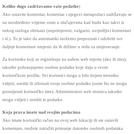
Koliko dugo zadržavamo vaše podatke
)
Ako ostavite komentar, komentar i njegovi metapodaci zadržavaju se
na neodređeno vrijeme osim u slučajevima kad budu kao takvi iz
nekog razloga obrisani (neprimjereni, vulgarni, uvrjedljivi komentari
i sl.). To je tako da automatski možemo prepoznati i odobriti sve
daljnje komentare umjesto da ih držimo u redu za umjeravanje.
Za korisnike koji se registriraju na našem web mjestu (ako ih ima),
također pohranjujemo osobne podatke koje daju u svom
korisničkom profilu. Svi korisnici mogu u bilo kojem trenutku
vidjeti, urediti ili izbrisati svoje osobne podatke (osim što ne mogu
promijeniti korisničko ime). Administratori web stranica također
mogu vidjeti i urediti te podatke.
Koja prava imate nad svojim podacima
Ako imate korisnički račun na ovoj web lokaciji ili ste ostavili
komentare, možete zatražiti primanje datoteke osobnih podataka