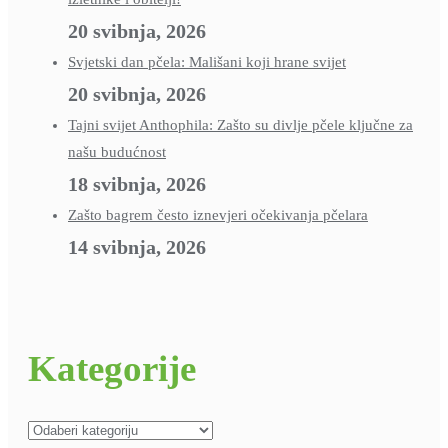
20 svibnja, 2026
Svjetski dan pčela: Mališani koji hrane svijet
20 svibnja, 2026
Tajni svijet Anthophila: Zašto su divlje pčele ključne za
našu budućnost
18 svibnja, 2026
Zašto bagrem često iznevjeri očekivanja pčelara
14 svibnja, 2026
Kategorije
Kategorije