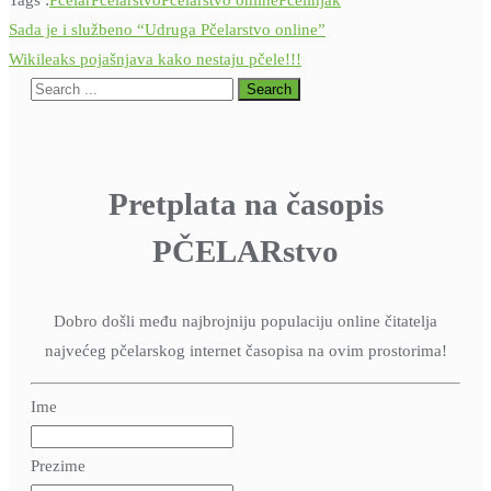
Tags :
Pčelar
Pčelarstvo
Pčelarstvo online
Pčelinjak
Navigacija
Sada je i službeno “Udruga Pčelarstvo online”
objava
Wikileaks pojašnjava kako nestaju pčele!!!
Pretplata na časopis
PČELARstvo
Dobro došli među najbrojniju populaciju online čitatelja
najvećeg pčelarskog internet časopisa na ovim prostorima!
Ime
Prezime