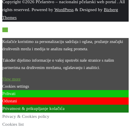
Copyright ©2026 Pčelarstvo – nacionalni pčelarski web portal . All
rights reserved.
Powered by
WordPress
&
Designed by
Bizberg
Themes
Kolačiće koristimo za personalizaciju sadržaja i oglasa, pružanje značajki
društvenih mreža i medija te analizu našeg prometa.
Također dijelimo informacije o vašoj upotrebi naše stranice s našim
partnerima na društvenim mrežama, oglašavanju i analitici.
View more
Cookies settings
Prihvati
Odustani
Privatnost & prikupljanje kolačića
Privacy & Cookies policy
Cookies list