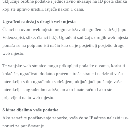
uključuje osobne podatke i jednostavno ukazuje na ID posta članka
koji ste upravo uredili. Istječe nakon 1 dana.
Ugrađeni sadržaj s drugih web mjesta
Članci na ovom web mjestu mogu sadržavati ugrađeni sadržaj (npr.
Videozapisi, slike, članci itd.). Ugrađeni sadržaj s drugih web mjesta
ponaša se na potpuno isti način kao da je posjetitelj posjetio drugo
web mjesto.
Te vanjske web stranice mogu prikupljati podatke o vama, koristiti
kolačiće, ugrađivati ​​dodatno praćenje treće strane i nadzirati vašu
interakciju s tim ugrađenim sadržajem, uključujući praćenje vaše
interakcije s ugrađenim sadržajem ako imate račun i ako ste
prijavljeni na to web mjesto.
S kime dijelimo vaše podatke
Ako zatražite poništavanje zaporke, vaša će se IP adresa nalaziti u e-
poruci za poništavanje.