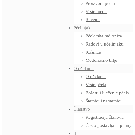
Proizvodi pčela
Vrste meda
Recepti
Pčelinjak
Pčelarska radionica
Radovi u pčelinjaku
Košnice
Medonosno bilje
O pčelama
O pčelama
Vrste pčela
Bolesti i liječenje pčela
Štetnici i nametnici
Članstvo
Registracija članova
Često postavljana pitanja