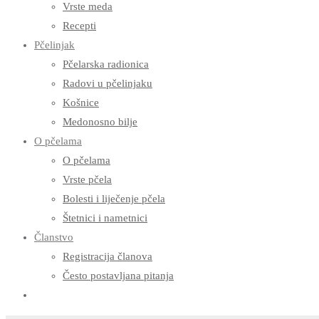
Vrste meda
Recepti
Pčelinjak
Pčelarska radionica
Radovi u pčelinjaku
Košnice
Medonosno bilje
O pčelama
O pčelama
Vrste pčela
Bolesti i liječenje pčela
Štetnici i nametnici
Članstvo
Registracija članova
Često postavljana pitanja