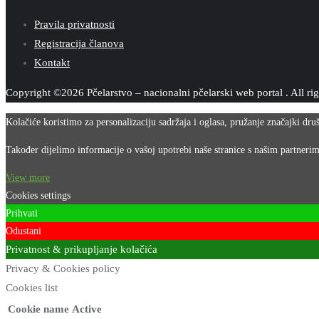
Pravila privatnosti
Registracija članova
Kontakt
Copyright ©2026 Pčelarstvo – nacionalni pčelarski web portal . All ri
Kolačiće koristimo za personalizaciju sadržaja i oglasa, pružanje značajki dr
Također dijelimo informacije o vašoj upotrebi naše stranice s našim partneri
View more
Cookies settings
Prihvati
Odustani
Privatnost & prikupljanje kolačića
Privacy & Cookies policy
Cookies list
Cookie name
Active