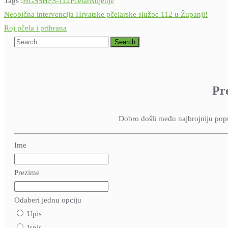
Tags :
HGSS
HPS-112
Pčelar
Rojenje
Navigacija
Neobična intervencija Hrvatske pčelarske službe 112 u Županji!
Roj pčela i prihrana
objava
Pr
Dobro došli među najbrojniju popul
Ime
Prezime
Odaberi jednu opciju
Upis
Ispis