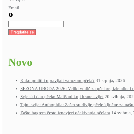
Email
Pretplatite se
Novo
Kako pratiti i upravljati varozom pčela?
31 srpnja, 2026
SEZONA UBODA 2026: Veliki vodič za pčelare, izletnike i ob
Svjetski dan pčela: Mališani koji hrane svijet
20 svibnja, 20
Tajni svijet Anthophila: Zašto su divlje pčele ključne za naš
Zašto bagrem često iznevjeri očekivanja pčelara
14 svibnja,