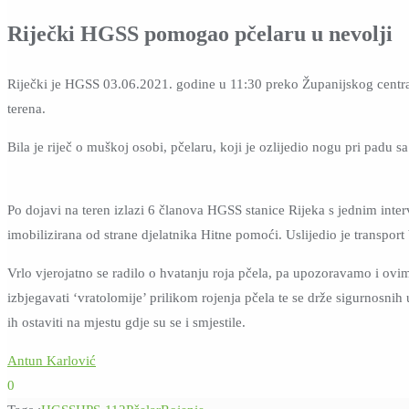
Riječki HGSS pomogao pčelaru u nevolji
Riječki je HGSS 03.06.2021. godine u 11:30 preko Županijskog centra 
terena.
Bila je riječ o muškoj osobi, pčelaru, koji je ozlijedio nogu pri padu 
Po dojavi na teren izlazi 6 članova HGSS stanice Rijeka s jednim int
imobilizirana od strane djelatnika Hitne pomoći. Uslijedio je transpo
Vrlo vjerojatno se radilo o hvatanju roja pčela, pa upozoravamo i ov
izbjegavati ‘vratolomije’ prilikom rojenja pčela te se drže sigurnosnih
ih ostaviti na mjestu gdje su se i smjestile.
Antun Karlović
0