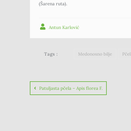
(Šarena ruta).
Antun Karlović
Tags :
Medonosno bilje
Pčel
Patuljasta pčela – Apis florea F.