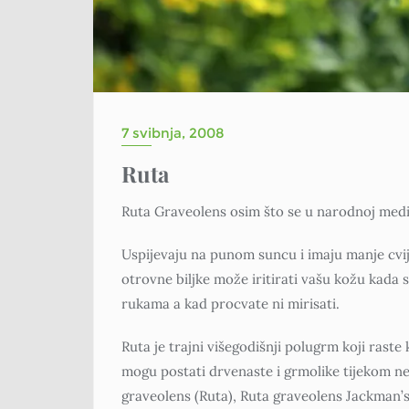
7 svibnja, 2008
Ruta
Ruta Graveolens osim što se u narodnoj medici
Uspijevaju na punom suncu i imaju manje cvij
otrovne biljke može iritirati vašu kožu kada s
rukama a kad procvate ni mirisati.
Ruta je trajni višegodišnji polugrm koji raste
mogu postati drvenaste i grmolike tijekom nek
graveolens (Ruta), Ruta graveolens Jackman’s 