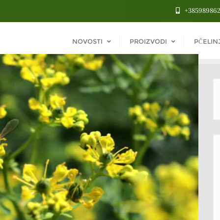
+38598986
NOVOSTI
PROIZVODI
PČELIN