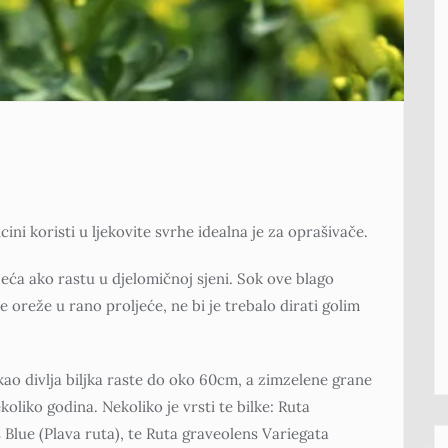
ni koristi u ljekovite svrhe idealna je za oprašivače.
eća ako rastu u djelomičnoj sjeni. Sok ove blago
e oreže u rano proljeće, ne bi je trebalo dirati golim
 kao divlja biljka raste do oko 60cm, a zimzelene grane
oliko godina. Nekoliko je vrsti te bilke: Ruta
Blue (Plava ruta), te Ruta graveolens Variegata