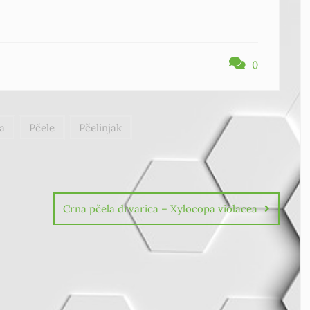
0
a
Pčele
Pčelinjak
Crna pčela drvarica – Xylocopa violacea