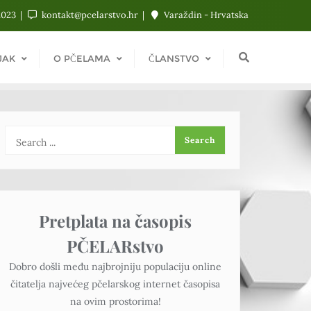
2023
kontakt@pcelarstvo.hr
Varaždin - Hrvatska
JAK
O PČELAMA
ČLANSTVO
Pretplata na časopis
PČELARstvo
Dobro došli među najbrojniju populaciju online
čitatelja najvećeg pčelarskog internet časopisa
na ovim prostorima!