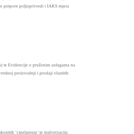
e potpore poljoprivredi i IAKS mjera
-a) te Evidencije o pruženim uslugama na
noj proizvodnji i prodaji vlastitih
konitih ‘cipelarenja’ te malverzacija