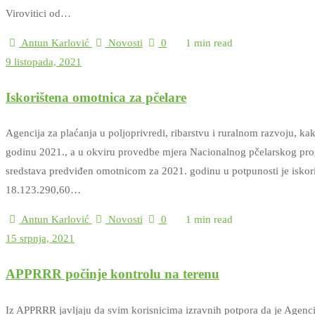
Virovitici od…
Antun Karlović
Novosti
0
1 min read
9 listopada, 2021
Iskorištena omotnica za pčelare
Agencija za plaćanja u poljoprivredi, ribarstvu i ruralnom razvoju, kak
godinu 2021., a u okviru provedbe mjera Nacionalnog pčelarskog pro
sredstava predviđen omotnicom za 2021. godinu u potpunosti je iskor
18.123.290,60…
Antun Karlović
Novosti
0
1 min read
15 srpnja, 2021
APPRRR počinje kontrolu na terenu
Iz APPRRR javljaju da svim korisnicima izravnih potpora da je Agencij