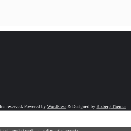
ghts reserved.
Powered by
WordPress
&
Designed by
Bizberg Themes
uštvenih mreža i medija te analizu našeg prometa.