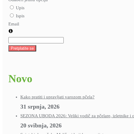
Upis
Ispis
Email
Pretplatite se
Novo
Kako pratiti i upravljati varozom pčela?
31 srpnja, 2026
SEZONA UBODA 2026: Veliki vodič za pčelare, izletnike i ob
20 svibnja, 2026