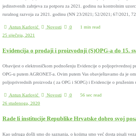
jedinstvenih zahtjeva za potporu za 2021. godinu na kontrolnim uzor
ruralnog razvoja za 2021. godinu (NN 23/2021; 52/2021; 67/2021, 7
Antun Karlović
Novosti
0
1 min read
25 siječnja, 2021
Evidencija o prodaji i proizvodnji (S)OPG-a do 15. s
Obavijest o elektroničkom podnošenju Evidencije o poljoprivrednoj pr
OPG-u putem AGRONET-a. Ovim putem Vas obavještavamo da je omoguće
poljoprivrednih proizvoda ( za OPG i SOPG) i Evidencije o pruže
Antun Karlović
Novosti
0
56 sec read
26 studenoga, 2020
Rade li institucije Republike Hrvatske dobro svoj po
Kao udruga došli smo do saznanja, o kojima smo već dosta pisali vezano