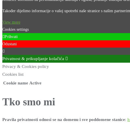
Također dijelimo informacije o vašoj upotrebi naše stranice s našim partneri
View more
Cookies settings
Prihvati
Odustani
Privatnost & prikupljanje kolačića
Privacy & Cookies policy
Cookies list
Cookie name
Active
Tko smo mi
Pravila privatnosti odnosi se na domenu i sve poddomene stanice
:
h