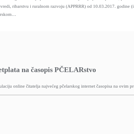
vredi, ribarstvu i ruralnom razvoju (APPRRR) od 10.03.2017. godine (il
larskom…
etplata na časopis PČELARstvo
aciju online čitatelja najvećeg pčelarskog internet časopisa na ovim p