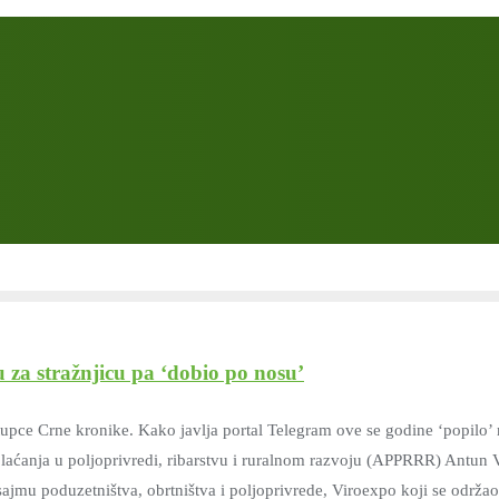
 za stražnjicu pa ‘dobio po nosu’
tupce Crne kronike. Kako javlja portal Telegram ove se godine ‘popilo’
 plaćanja u poljoprivredi, ribarstvu i ruralnom razvoju (APPRRR) Antun 
mu poduzetništva, obrtništva i poljoprivrede, Viroexpo koji se održao