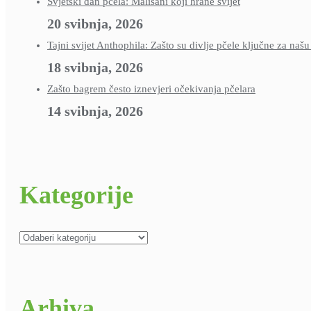
Svjetski dan pčela: Mališani koji hrane svijet
20 svibnja, 2026
Tajni svijet Anthophila: Zašto su divlje pčele ključne za naš
18 svibnja, 2026
Zašto bagrem često iznevjeri očekivanja pčelara
14 svibnja, 2026
Kategorije
Kategorije
Arhiva