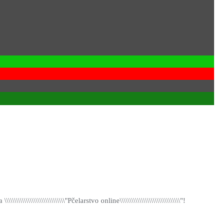
\\\\\\\\\\\\\\\\\\\\\\"Pčelarstvo online\\\\\\\\\\\\\\\\\\\\\\\\\\\\\\\"!