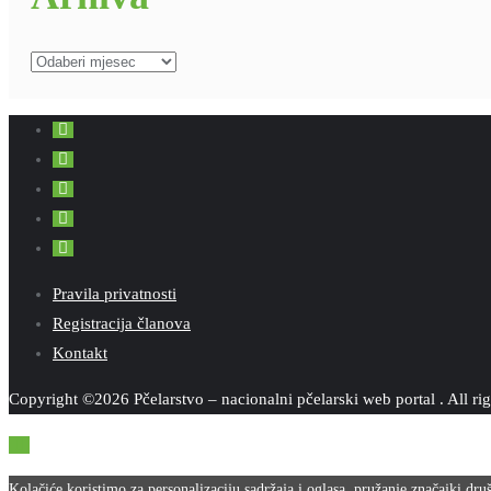
Arhiva
Pravila privatnosti
Registracija članova
Kontakt
Copyright ©2026 Pčelarstvo – nacionalni pčelarski web portal . All ri
Kolačiće koristimo za personalizaciju sadržaja i oglasa, pružanje značajki dr