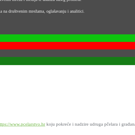
ma na društvenim mrežama, oglašavanju i analitici.
ttps://www.pcelarstvo.hr
koju pokreće i nadzire udruga pčelara i građana \\\\\\\\\