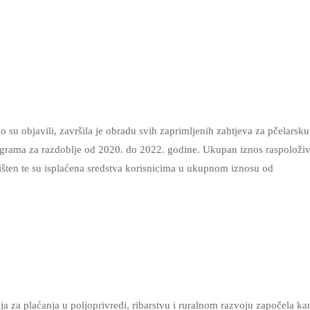
o su objavili, završila je obradu svih zaprimljenih zahtjeva za pčelarsku
grama za razdoblje od 2020. do 2022. godine. Ukupan iznos raspoloživ
išten te su isplaćena sredstva korisnicima u ukupnom iznosu od
a za plaćanja u poljoprivredi, ribarstvu i ruralnom razvoju započela kam