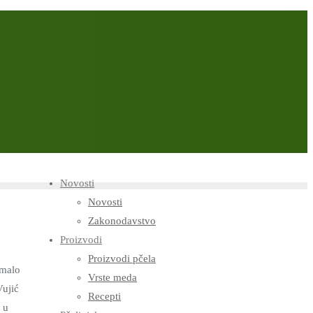
Novosti
Novosti
Zakonodavstvo
Proizvodi
Proizvodi pčela
 malo
Vrste meda
Vujić
Recepti
 u