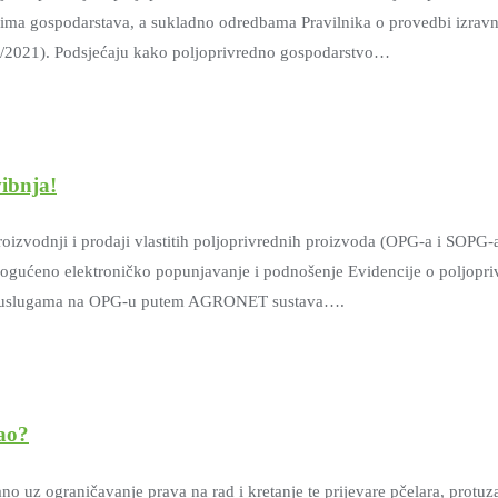
cima gospodarstava, a sukladno odredbama Pravilnika o provedbi izravn
2/2021). Podsjećaju kako poljoprivredno gospodarstvo…
vibnja!
oizvodnji i prodaji vlastitih poljoprivrednih proizvoda (OPG-a i SOPG
no elektroničko popunjavanje i podnošenje Evidencije o poljoprivred
nim uslugama na OPG-u putem AGRONET sustava….
sao?
 uz ograničavanje prava na rad i kretanje te prijevare pčelara, protuza