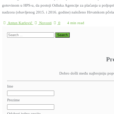
gotovinom u HPS-u, da postoji Odluka Agencije za plaćanja u poljopri
nadzora (obavljenog 2015. i 2016. godine) naloženo Hrvatskom pče
Antun Karlović
Novosti
0
4 min read
Pr
Dobro došli među najbrojniju popul
Ime
Prezime
Odaberi jednu opciju