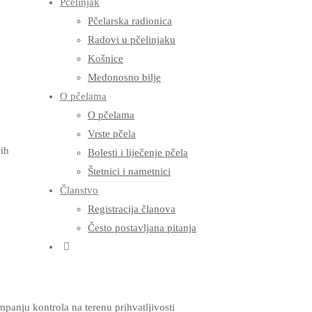
Pčelinjak
Pčelarska radionica
Radovi u pčelinjaku
Košnice
Medonosno bilje
O pčelama
O pčelama
Vrste pčela
ih
Bolesti i liječenje pčela
Štetnici i nametnici
Članstvo
Registracija članova
Često postavljana pitanja
panju kontrola na terenu prihvatljivosti