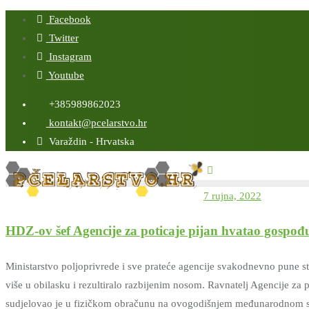
Skip
Facebook
to
Twitter
content
Instagram
Youtube
+385989862023
kontakt@pcelarstvo.hr
Varaždin - Hrvatska
7 rujna, 2022
HDZ-ov šef Agencije za poticaje pijan hvatao gospođu
Ministarstvo poljoprivrede i sve prateće agencije svakodnevno pune s
više u obilasku i rezultiralo razbijenim nosom. Ravnatelj Agencije za
sudjelovao je u fizičkom obračunu na ovogodišnjem međunarodnom saj