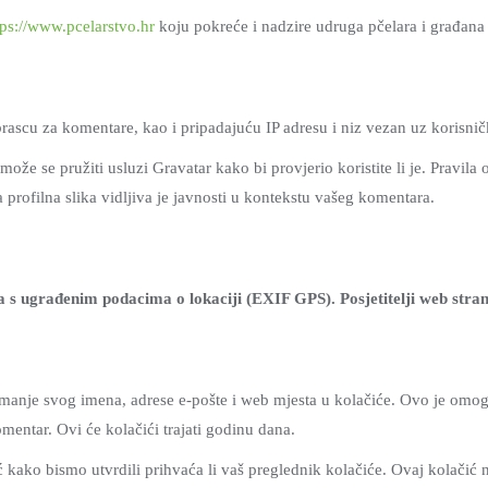
tps://www.pcelarstvo.hr
koju pokreće i nadzire udruga pčelara i građana \\\\\\\\\\
rascu za komentare, kao i pripadajuću IP adresu i niz vezan uz korisni
može se pružiti usluzi Gravatar kako bi provjerio koristite li je. Pravila
rofilna slika vidljiva je javnosti u kontekstu vašeg komentara.
ika s ugrađenim podacima o lokaciji (EXIF GPS). Posjetitelji web stran
remanje svog imena, adrese e-pošte i web mjesta u kolačiće. Ovo je om
mentar. Ovi će kolačići trajati godinu dana.
ć kako bismo utvrdili prihvaća li vaš preglednik kolačiće. Ovaj kolačić 