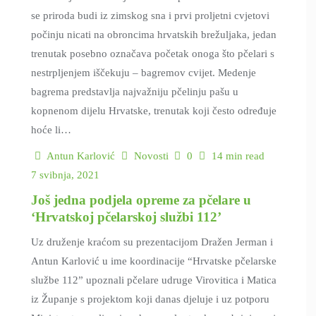
se priroda budi iz zimskog sna i prvi proljetni cvjetovi
počinju nicati na obroncima hrvatskih brežuljaka, jedan
trenutak posebno označava početak onoga što pčelari s
nestrpljenjem iščekuju – bagremov cvijet. Medenje
bagrema predstavlja najvažniju pčelinju pašu u
kopnenom dijelu Hrvatske, trenutak koji često određuje
hoće li…
Antun Karlović
Novosti
0
14 min read
7 svibnja, 2021
Još jedna podjela opreme za pčelare u
‘Hrvatskoj pčelarskoj službi 112’
Uz druženje kraćom su prezentacijom Dražen Jerman i
Antun Karlović u ime koordinacije “Hrvatske pčelarske
službe 112” upoznali pčelare udruge Virovitica i Matica
iz Županje s projektom koji danas djeluje i uz potporu