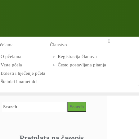
čelama
Članstvo
O pčelama
Registracija članova
Vrste pčela
Često postavljana pitanja
Bolesti i liječenje pčela
Štetnici i nametnici
Pretplata na časopis