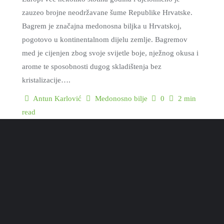
zauzeo brojne neodržavane šume Republike Hrvatske.
Bagrem je značajna medonosna biljka u Hrvatskoj,
pogotovo u kontinentalnom dijelu zemlje. Bagremov
med je cijenjen zbog svoje svijetle boje, nježnog okusa i
arome te sposobnosti dugog skladištenja bez
kristalizacije….
Antun Karlović
Medonosno bilje
0
2 min
read