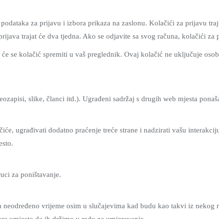
 podataka za prijavu i izbora prikaza na zaslonu. Kolačići za prijavu tr
", vaša prijava trajat će dva tjedna. Ako se odjavite sa svog računa, kolačići za
i će se kolačić spremiti u vaš preglednik. Ovaj kolačić ne uključuje os
apisi, slike, članci itd.). Ugrađeni sadržaj s drugih web mjesta ponaša 
će, ugrađivati ​​dodatno praćenje treće strane i nadzirati vašu interakci
esto.
ruci za poništavanje.
neodređeno vrijeme osim u slučajevima kad budu kao takvi iz nekog razlo