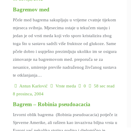
Bagremov med
Pčele med bagrema sakupljaju u vrijeme cvatnje tijekom
mjeseca svibnja. Mjesecima ostaje u tekućem stanju i
jedan je od vrsti meda koji vrlo sporo kristalizira zbog
toga što u sastavu sadrži više fruktoze od glukoze. Same
pčele dobro i uspješno prezimljuju ukoliko im se osigura
zimovanje na bagremovom med. preporuča se za
nesanice, umirenje previše nadraženog živčanog sustava
te otklanjanja…
Antun Karlović
Vrste meda
0
58 sec read
8 prosinca, 2004
Bagrem – Robinia pseudoacacia
Izvorni oblik bagrema (Robinia pseudoacacia) potječe iz
Sjeverne Amerike, ali raširen kao invazivna biljna vrsta u
Europi već nekoliko stotina godina i djelomično je