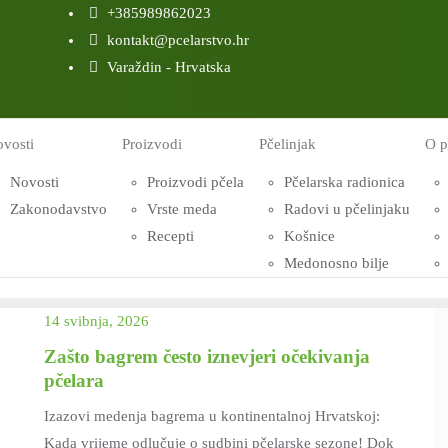
+385989862023
kontakt@pcelarstvo.hr
Varaždin - Hrvatska
vosti
Proizvodi
Pčelinjak
O p
Novosti
Proizvodi pčela
Pčelarska radionica
Zakonodavstvo
Vrste meda
Radovi u pčelinjaku
Recepti
Košnice
Medonosno bilje
14 svibnja, 2026
Zašto bagrem često iznevjeri očekivanja
pčelara
Izazovi medenja bagrema u kontinentalnoj Hrvatskoj:
Kada vrijeme odlučuje o sudbini pčelarske sezone! Dok