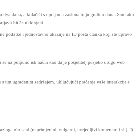
aju dva dana, a kolačići s opcijama zaslona traju godinu dana. Smo ako
 prijavu bit će uklonjeni.
obne podatke i jednostavno ukazuje na ID posta članka koji ste upravo
se na potpuno isti način kao da je posjetitelj posjetio drugo web
ju s tim ugrađenim sadržajem, uključujući praćenje vaše interakcije s
ga obrisani (neprimjereni, vulgarni, uvrjedljivi komentari i sl.). To