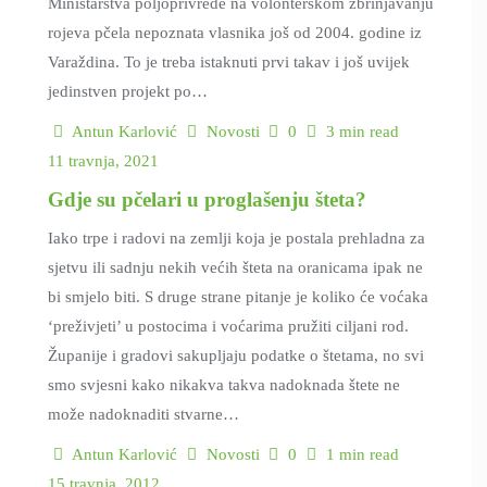
Ministarstva poljoprivrede na volonterskom zbrinjavanju
rojeva pčela nepoznata vlasnika još od 2004. godine iz
Varaždina. To je treba istaknuti prvi takav i još uvijek
jedinstven projekt po…
Antun Karlović
Novosti
0
3 min read
11 travnja, 2021
Gdje su pčelari u proglašenju šteta?
Iako trpe i radovi na zemlji koja je postala prehladna za
sjetvu ili sadnju nekih većih šteta na oranicama ipak ne
bi smjelo biti. S druge strane pitanje je koliko će voćaka
‘preživjeti’ u postocima i voćarima pružiti ciljani rod.
Županije i gradovi sakupljaju podatke o štetama, no svi
smo svjesni kako nikakva takva nadoknada štete ne
može nadoknaditi stvarne…
Antun Karlović
Novosti
0
1 min read
15 travnja, 2012