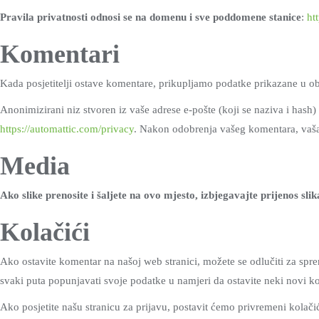
Pravila privatnosti odnosi se na domenu i sve poddomene stanice
:
ht
Komentari
Kada posjetitelji ostave komentare, prikupljamo podatke prikazane u ob
Anonimizirani niz stvoren iz vaše adrese e-pošte (koji se naziva i hash) 
https://automattic.com/privacy
. Nakon odobrenja vašeg komentara, vaša p
Media
Ako slike prenosite i šaljete na ovo mjesto, izbjegavajte prijenos sl
Kolačići
Ako ostavite komentar na našoj web stranici, možete se odlučiti za sp
svaki puta popunjavati svoje podatke u namjeri da ostavite neki novi ko
Ako posjetite našu stranicu za prijavu, postavit ćemo privremeni kolači