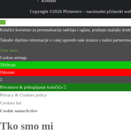
Kontakt
Copyright ©2026 Pčelarstvo – nacionalni pčelarski web 
Kolačiće koristimo za personalizaciju sadržaja i oglasa, pružanje značajki druš
Također dijelimo informacije o vašoj upotrebi naše stranice s našim partnerima
View more
Cookies settings
Prihvati
Odustani
Privatnost & prikupljanje kolačića
Privacy & Cookies policy
Cookies list
Cookie name
Active
Tko smo mi