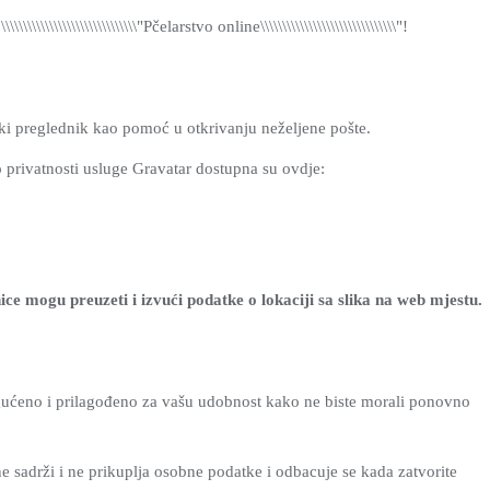
\\\\\\\\\\\\\\\\\\\\\"Pčelarstvo online\\\\\\\\\\\\\\\\\\\\\\\\\\\\\\\"!
čki preglednik kao pomoć u otkrivanju neželjene pošte.
 o privatnosti usluge Gravatar dostupna su ovdje:
ice mogu preuzeti i izvući podatke o lokaciji sa slika na web mjestu.
ogućeno i prilagođeno za vašu udobnost kako ne biste morali ponovno
ne sadrži i ne prikuplja osobne podatke i odbacuje se kada zatvorite