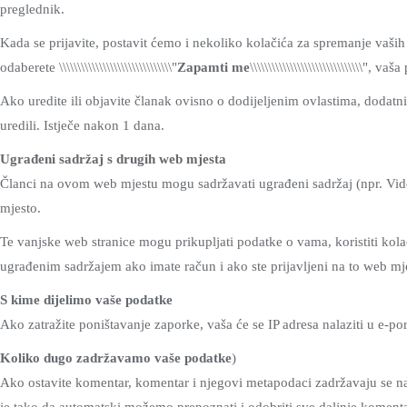
preglednik.
Kada se prijavite, postavit ćemo i nekoliko kolačića za spremanje vaših
odaberete \\\\\\\\\\\\\\\\\\\\\\\\\\\\\\\"
Zapamti me
\\\\\\\\\\\\\\\\\\\\\\\\\\\\\\\
Ako uredite ili objavite članak ovisno o dodijeljenim ovlastima, dodatn
uredili. Istječe nakon 1 dana.
Ugrađeni sadržaj s drugih web mjesta
Članci na ovom web mjestu mogu sadržavati ugrađeni sadržaj (npr. Videoz
mjesto.
Te vanjske web stranice mogu prikupljati podatke o vama, koristiti kolači
ugrađenim sadržajem ako imate račun i ako ste prijavljeni na to web mj
S kime dijelimo vaše podatke
Ako zatražite poništavanje zaporke, vaša će se IP adresa nalaziti u e-po
Koliko dugo zadržavamo vaše podatke
)
Ako ostavite komentar, komentar i njegovi metapodaci zadržavaju se na 