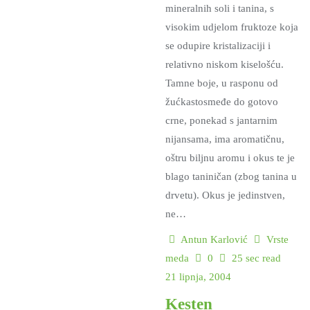
mineralnih soli i tanina, s
visokim udjelom fruktoze koja
se odupire kristalizaciji i
relativno niskom kiselošću.
Tamne boje, u rasponu od
žućkastosmeđe do gotovo
crne, ponekad s jantarnim
nijansama, ima aromatičnu,
oštru biljnu aromu i okus te je
blago taniničan (zbog tanina u
drvetu). Okus je jedinstven,
ne…
Antun Karlović
Vrste
meda
0
25 sec read
21 lipnja, 2004
Kesten