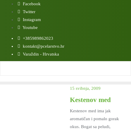
Skip
Facebook
to
Twitter
content
Instagram
Youtube
+385989862023
kontakt@pcelarstvo.hr
Varaždin - Hrvatska
15 svibnja, 2009
Kestenov med
Kestenov med ima jak
aromatičan i pomalo gorak
okus. Bogat sa peludi,