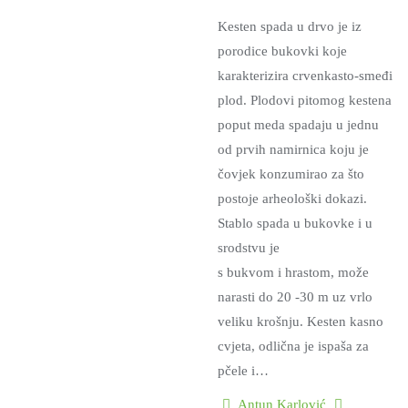
Kesten spada u drvo je iz
porodice bukovki koje
karakterizira crvenkasto-smeđi
plod. Plodovi pitomog kestena
poput meda spadaju u jednu
od prvih namirnica koju je
čovjek konzumirao za što
postoje arheološki dokazi.
Stablo spada u bukovke i u
srodstvu je
s bukvom i hrastom, može
narasti do 20 -30 m uz vrlo
veliku krošnju. Kesten kasno
cvjeta, odlična je ispaša za
pčele i…
Antun Karlović