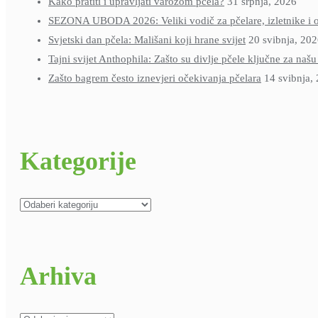
Kako pratiti i upravljati varozom pčela?
31 srpnja, 2026
SEZONA UBODA 2026: Veliki vodič za pčelare, izletnike i ob
Svjetski dan pčela: Mališani koji hrane svijet
20 svibnja, 20
Tajni svijet Anthophila: Zašto su divlje pčele ključne za naš
Zašto bagrem često iznevjeri očekivanja pčelara
14 svibnja,
Kategorije
Kategorije
Arhiva