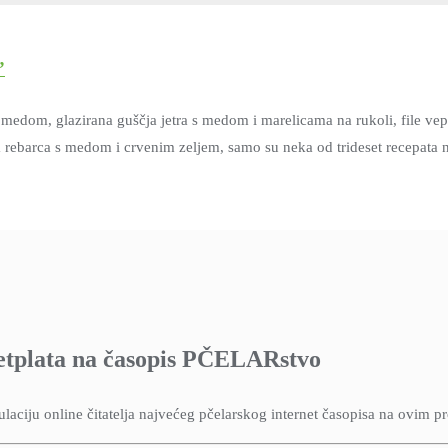
”
 s medom, glazirana guščja jetra s medom i marelicama na rukoli, file 
 rebarca s medom i crvenim zeljem, samo su neka od trideset recepata 
etplata na časopis PČELARstvo
aciju online čitatelja najvećeg pčelarskog internet časopisa na ovim p