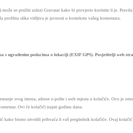
 može se pružiti usluzi Gravatar kako bi provjerio koristite li je. Pravi
 profilna slika vidljiva je javnosti u kontekstu vašeg komentara.
lika s ugrađenim podacima o lokaciji (EXIF GPS). Posjetitelji web stra
premanje svog imena, adrese e-pošte i web mjesta u kolačiće. Ovo je o
omentar. Ovi će kolačići trajati godinu dana.
ić kako bismo utvrdili prihvaća li vaš preglednik kolačiće. Ovaj kolačić