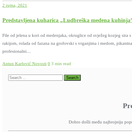
2 rujna, 2021
Predstavljena kuharica „Ludbreška medena kuhinja
File od jelena u kori od medenjaka, okruglice od svježeg kozjeg sira
rakijom, rolada od fazana na grofovski s vrganjima i medom, pikantna
profesionalni…
Antun Karlović
Novosti
0
3 min read
Pr
Dobro došli među najbrojniju popul