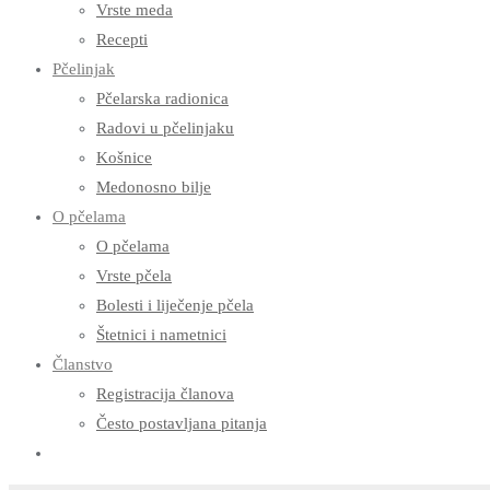
Vrste meda
Recepti
Pčelinjak
Pčelarska radionica
Radovi u pčelinjaku
Košnice
Medonosno bilje
O pčelama
O pčelama
Vrste pčela
Bolesti i liječenje pčela
Štetnici i nametnici
Članstvo
Registracija članova
Često postavljana pitanja