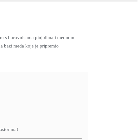
vepra s borovnicama pinjolima i mednom
na bazi meda koje je pripremio
rostorima!