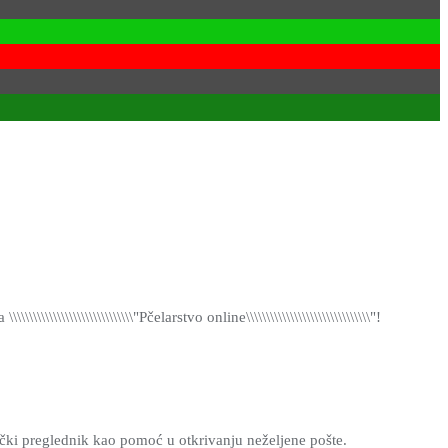
\\\\\\\\\\\\\\\\\\\\\\"Pčelarstvo online\\\\\\\\\\\\\\\\\\\\\\\\\\\\\\\"!
ički preglednik kao pomoć u otkrivanju neželjene pošte.