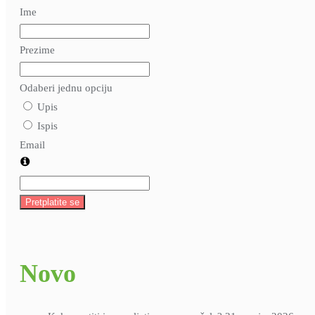
Ime
Prezime
Odaberi jednu opciju
Upis
Ispis
Email
Pretplatite se
Novo