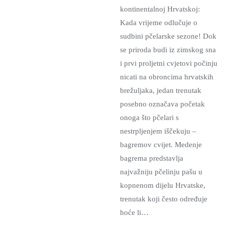
kontinentalnoj Hrvatskoj:
Kada vrijeme odlučuje o
sudbini pčelarske sezone! Dok
se priroda budi iz zimskog sna
i prvi proljetni cvjetovi počinju
nicati na obroncima hrvatskih
brežuljaka, jedan trenutak
posebno označava početak
onoga što pčelari s
nestrpljenjem iščekuju –
bagremov cvijet. Medenje
bagrema predstavlja
najvažniju pčelinju pašu u
kopnenom dijelu Hrvatske,
trenutak koji često određuje
hoće li…