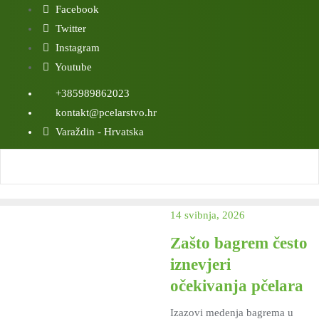
Skip
Facebook
to
Twitter
content
Instagram
Youtube
+385989862023
kontakt@pcelarstvo.hr
Varaždin - Hrvatska
14 svibnja, 2026
Zašto bagrem često
iznevjeri
očekivanja pčelara
Izazovi medenja bagrema u