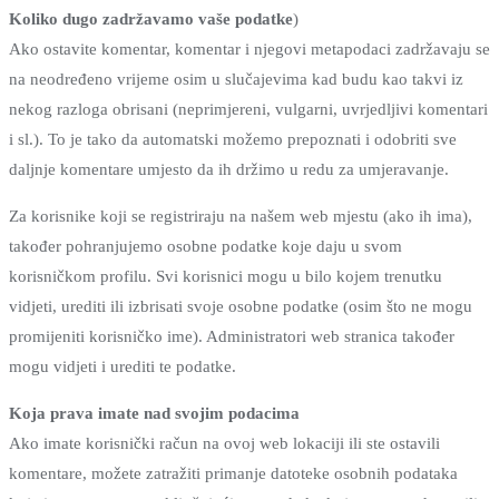
Koliko dugo zadržavamo vaše podatke
)
Ako ostavite komentar, komentar i njegovi metapodaci zadržavaju se
na neodređeno vrijeme osim u slučajevima kad budu kao takvi iz
nekog razloga obrisani (neprimjereni, vulgarni, uvrjedljivi komentari
i sl.). To je tako da automatski možemo prepoznati i odobriti sve
daljnje komentare umjesto da ih držimo u redu za umjeravanje.
Za korisnike koji se registriraju na našem web mjestu (ako ih ima),
također pohranjujemo osobne podatke koje daju u svom
korisničkom profilu. Svi korisnici mogu u bilo kojem trenutku
vidjeti, urediti ili izbrisati svoje osobne podatke (osim što ne mogu
promijeniti korisničko ime). Administratori web stranica također
mogu vidjeti i urediti te podatke.
Koja prava imate nad svojim podacima
Ako imate korisnički račun na ovoj web lokaciji ili ste ostavili
komentare, možete zatražiti primanje datoteke osobnih podataka