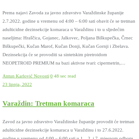
Prema najavi Zavoda za javno zdravstvo Varaždinske županije
2.7.2022. godine u vremenu od 4:00 – 6:00 sati obavit će se tretman
adulticidne dezinsekcije komaraca u Varaždinu i to u sljedećim
naseljima: Hraščica, Gojanec, Jalkovec, Poljana Biškupečka, Črnec
Biškupečki, Kučan Marof, Kučan Donji, Kučan Gornji i Zbelava.
Dezinsekcija će se provoditi sa sintetskim piretroidom
NEOPETROID PREMIUM na bazi aktivne tvari: cipermetrin,…
Antun Karlović
Novosti
0
48 sec read
23 lipnja, 2022
Varaždin: Tretman komaraca
Zavod za javno zdravstvo Varaždinske županije provodit će tretman
adulticidne dezinsekcije komaraca u Varaždinu i to 27.6.2022.
godine u vremenu od 4:00 – 6:00 sati u 1. , 2. i 7. mjesnom odboru