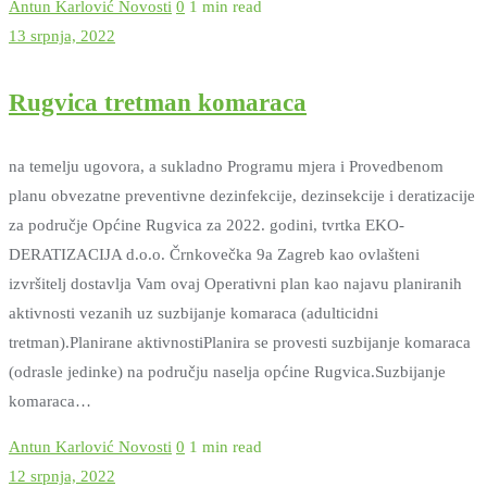
Antun Karlović
Novosti
0
1 min read
13 srpnja, 2022
Rugvica tretman komaraca
na temelju ugovora, a sukladno Programu mjera i Provedbenom
planu obvezatne preventivne dezinfekcije, dezinsekcije i deratizacije
za područje Općine Rugvica za 2022. godini, tvrtka EKO-
DERATIZACIJA d.o.o. Črnkovečka 9a Zagreb kao ovlašteni
izvršitelj dostavlja Vam ovaj Operativni plan kao najavu planiranih
aktivnosti vezanih uz suzbijanje komaraca (adulticidni
tretman).Planirane aktivnostiPlanira se provesti suzbijanje komaraca
(odrasle jedinke) na području naselja općine Rugvica.Suzbijanje
komaraca…
Antun Karlović
Novosti
0
1 min read
12 srpnja, 2022