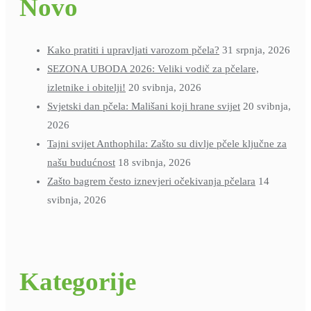
Novo
Kako pratiti i upravljati varozom pčela?
31 srpnja, 2026
SEZONA UBODA 2026: Veliki vodič za pčelare,
izletnike i obitelji!
20 svibnja, 2026
Svjetski dan pčela: Mališani koji hrane svijet
20 svibnja,
2026
Tajni svijet Anthophila: Zašto su divlje pčele ključne za
našu budućnost
18 svibnja, 2026
Zašto bagrem često iznevjeri očekivanja pčelara
14
svibnja, 2026
Kategorije