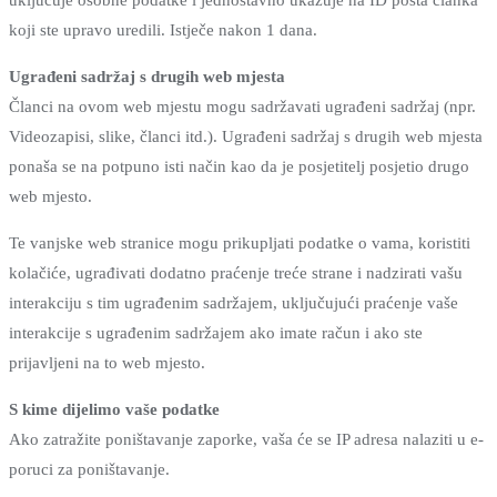
uključuje osobne podatke i jednostavno ukazuje na ID posta članka
koji ste upravo uredili. Istječe nakon 1 dana.
Ugrađeni sadržaj s drugih web mjesta
Članci na ovom web mjestu mogu sadržavati ugrađeni sadržaj (npr.
Videozapisi, slike, članci itd.). Ugrađeni sadržaj s drugih web mjesta
ponaša se na potpuno isti način kao da je posjetitelj posjetio drugo
web mjesto.
Te vanjske web stranice mogu prikupljati podatke o vama, koristiti
kolačiće, ugrađivati ​​dodatno praćenje treće strane i nadzirati vašu
interakciju s tim ugrađenim sadržajem, uključujući praćenje vaše
interakcije s ugrađenim sadržajem ako imate račun i ako ste
prijavljeni na to web mjesto.
S kime dijelimo vaše podatke
Ako zatražite poništavanje zaporke, vaša će se IP adresa nalaziti u e-
poruci za poništavanje.