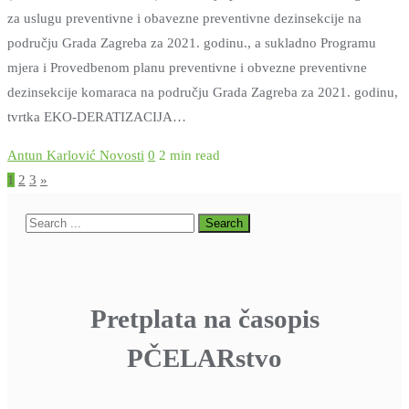
za uslugu preventivne i obavezne preventivne dezinsekcije na
području Grada Zagreba za 2021. godinu., a sukladno Programu
mjera i Provedbenom planu preventivne i obvezne preventivne
dezinsekcije komaraca na području Grada Zagreba za 2021. godinu,
tvrtka EKO-DERATIZACIJA…
Antun Karlović
Novosti
0
2 min read
Brojevi
1
2
3
»
stranica
objava
Pretplata na časopis
PČELARstvo