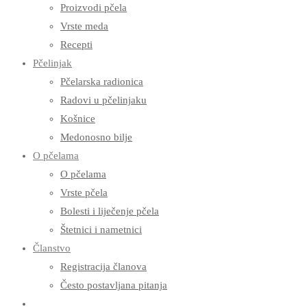
Proizvodi pčela
Vrste meda
Recepti
Pčelinjak
Pčelarska radionica
Radovi u pčelinjaku
Košnice
Medonosno bilje
O pčelama
O pčelama
Vrste pčela
Bolesti i liječenje pčela
Štetnici i nametnici
Članstvo
Registracija članova
Često postavljana pitanja