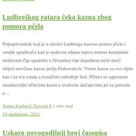
Ludbreškog ratara čeka kazna zbog
pomora pčela
Poljoprivrednik koji je u okolici Ludbrega izazvao pomor pčela i
ostalih oprašivača kad je nedavno uljanu repicu tretirao kemijskim
sredstvom čija upotreba u Hrvatskoj nije dopuštena neće moći
izbjeći novčanu kaznu javlja Podravski.hr. Visinu kazne za ovo djelo
kao i za sva ostala u konačnici određuje Sud. Pčelari su uglavnom
nezadovoljni učincima kazni u ovakvim slučajevima jer su premale
u…
Antun Karlović
Novosti
0
1 min read
19 studenoga, 2021
Uskoro novogodišnji broj časopisa